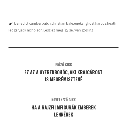
benedict cumberbatch
christian bale
enekel
ghost
harcos
heath
ledger
jack nicholson
Lesz ez még így se
ryan gosling
ELŐZŐ CIKK
EZ AZ A GYEREKBOHÓC, AKI KRAJCÁROST
IS MEGRÉMISZTENÉ
KÖVETKEZŐ CIKK
HA A RAJZFILMFIGURÁK EMBEREK
LENNÉNEK