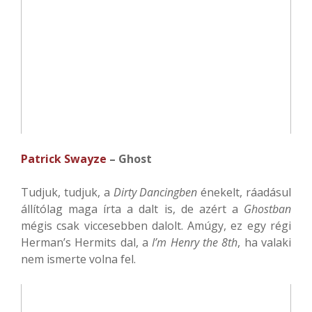
Patrick Swayze
– Ghost
Tudjuk, tudjuk, a
Dirty Dancingben
énekelt, ráadásul
állítólag maga írta a dalt is, de azért a
Ghostban
mégis csak viccesebben dalolt. Amúgy, ez egy régi
Herman’s Hermits dal, a
I’m Henry the 8th
, ha valaki
nem ismerte volna fel.