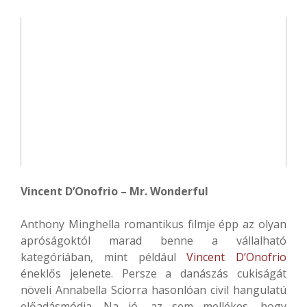
Vincent D’Onofrio – Mr. Wonderful
Anthony Minghella romantikus filmje épp az olyan
apróságoktól marad benne a vállalható
kategóriában, mint például
Vincent D’Onofrio
éneklős jelenete. Persze a danászás cukiságát
növeli Annabella Sciorra hasonlóan civil hangulatú
előadásmódja. Na jó, az sem mellékes, hogy