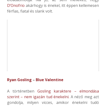
D’Onofrio
akárhogy is énekel, itt éppen kellemesen
férfias, fiatal és slank volt.
Ryan Gosling
–
Blue Valentine
A történetben
Gosling karaktere – elmondása
szerint – nem igazán tud énekelni.
A néző meg azt
gondolja, milyen vicces, amikor énekelni tudó