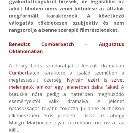
gyakorlottságukról híresek, de legalábbis az
adott filmben nincs zenei kötődése az általuk
megformált karakternek. A következő
válogatás tökéletesen szubjektív és nem
rangsorolja a benne szereplő filmrészleteket.
Benedict Cumberbatch
–
Augusztus
Oklahomában
A Tracy Letts színdarabjából készült drámában
Cumberbatch
karaktere a család szemében a
megtestesült lúzerség.
Nyilván ezért is szívet
melengető, amikor egy jelenetben dalra fakad.
A
butuska nóta pedig a háttérben meghúzódó
eseményektől válik drámaivá. A jelenet
hatásosságát tovább fokozza Julianne Nicholson
elképesztően erős jelenléte, illetve az, ahogy
Margo Martindale olyan otrombán töri össze az
idillt.