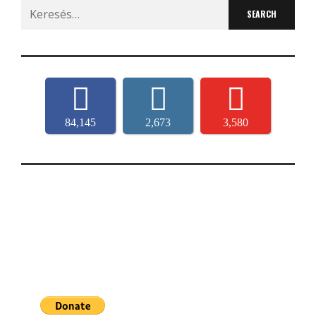
Search
for:
84,145
2,673
3,580