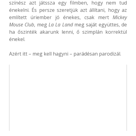
színész azt játssza egy filmben, hogy nem tud
énekelni. És persze szeretjük azt állítani, hogy az
említett úriember jó énekes, csak mert
Mickey
Mouse Club
, meg
La La Land
meg saját együttes, de
ha őszinték akarunk lenni, ő szimplán korrektül
énekel.
Azért itt – meg kell hagyni – parádésan parodizál.