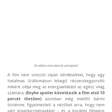
Én ebben nem akarok szerepelni!
A film nem szöszöl olyan kérdésekkel, hogy egy
hatalmas űrállomáson lebegő részecskegyorsító
miként oldja meg az energiaellátást az egész világ
számára,
(Enyhe spoiler következik a film első 10
percét illetően)
azonban még mielőtt bármi
történne, figyelmezteti a nézőket arra, hogy nem
várt következményekkel – és a korábbi filmekre