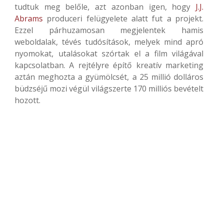
tudtuk meg belőle, azt azonban igen, hogy
J.J.
Abrams
produceri felügyelete alatt fut a projekt.
Ezzel párhuzamosan megjelentek hamis
weboldalak, tévés tudósítások, melyek mind apró
nyomokat, utalásokat szórtak el a film világával
kapcsolatban. A rejtélyre építő kreatív marketing
aztán meghozta a gyümölcsét, a 25 millió dolláros
büdzséjű mozi végül világszerte 170 milliós bevételt
hozott.