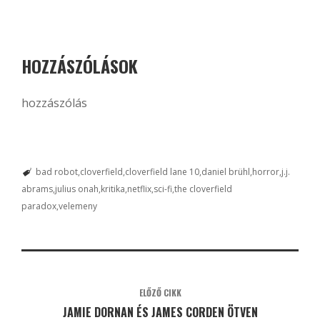
HOZZÁSZÓLÁSOK
hozzászólás
bad robot
cloverfield
cloverfield lane 10
daniel brühl
horror
j.j.
abrams
julius onah
kritika
netflix
sci-fi
the cloverfield
paradox
velemeny
ELŐZŐ CIKK
JAMIE DORNAN ÉS JAMES CORDEN ÖTVEN