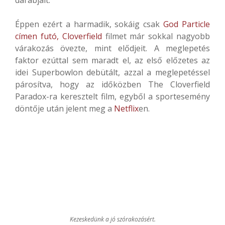
darabjait.
Éppen ezért a harmadik, sokáig csak
God Particle
címen futó, Cloverfield
filmet már sokkal nagyobb
várakozás övezte, mint elődjeit. A meglepetés
faktor ezúttal sem maradt el, az első előzetes az
idei Superbowlon debütált, azzal a meglepetéssel
párosítva, hogy az időközben The Cloverfield
Paradox-ra keresztelt film, egyből a sportesemény
döntője után jelent meg a
Netflix
en.
Kezeskedünk a jó szórakozásért.