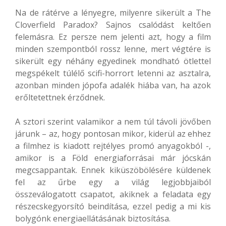
Na de rátérve a lényegre, milyenre sikerült a The
Cloverfield Paradox? Sajnos csalódást keltően
felemásra. Ez persze nem jelenti azt, hogy a film
minden szempontból rossz lenne, mert végtére is
sikerült egy néhány egyedinek mondható ötlettel
megspékelt túlélő scifi-horrort letenni az asztalra,
azonban minden jópofa adalék hiába van, ha azok
erőltetettnek érződnek.
A sztori szerint valamikor a nem túl távoli jövőben
járunk – az, hogy pontosan mikor, kiderül az ehhez
a filmhez is kiadott rejtélyes promó anyagokból -,
amikor is a Föld energiaforrásai már jócskán
megcsappantak. Ennek kiküszöbölésére küldenek
fel az űrbe egy a világ legjobbjaiból
összeválogatott csapatot, akiknek a feladata egy
részecskegyorsító beindítása, ezzel pedig a mi kis
bolygónk energiaellátásának biztosítása.