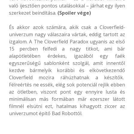
való ijesztően pontos utalásokkal – járhat egy ilyen
szerkezet beindítása.
(Spoiler vége)
És akkor azok számára, akik csak a Cloverfield-
univerzum nagy válaszaira vártak, eddig tartott az
izgalom. A The Cloverfield Paradox ugyanis az első
15 percben felfedi a nagy titkot, ami bár
alapötletében érdekes, igazából egy faék
egyszerűségű sablonként szolgál, amit innentől
kezdve bármelyik korábbi és elkövetkezendő
Cloverfield mozira ráhúzhatnak a készítők.
Félreértés ne essék, elég sok potenciál rejlik ebben
az ötletben, viszont pont egy ennyire lusta és
minimálisan más formában már ezerszer látott
filmnél elsütni ezt, hatalmas kihagyott ziccer az
univerzumot építő Bad Robottól.