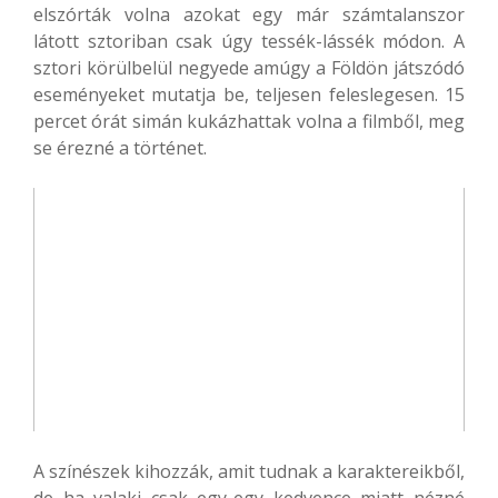
elszórták volna azokat egy már számtalanszor
látott sztoriban csak úgy tessék-lássék módon. A
sztori körülbelül negyede amúgy a Földön játszódó
eseményeket mutatja be, teljesen feleslegesen. 15
percet órát simán kukázhattak volna a filmből, meg
se érezné a történet.
A színészek kihozzák, amit tudnak a karaktereikből,
de ha valaki csak egy-egy kedvence miatt nézné