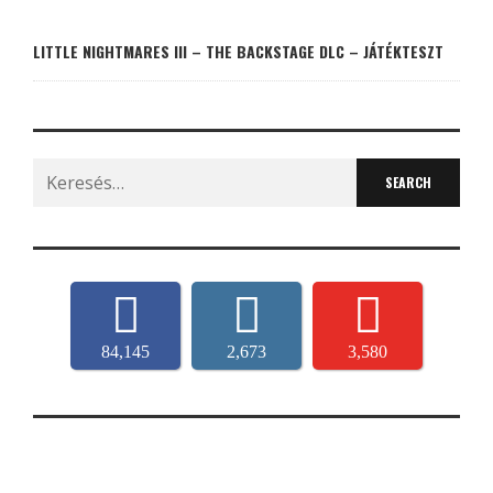
LITTLE NIGHTMARES III – THE BACKSTAGE DLC – JÁTÉKTESZT
Search
for:
84,145
2,673
3,580