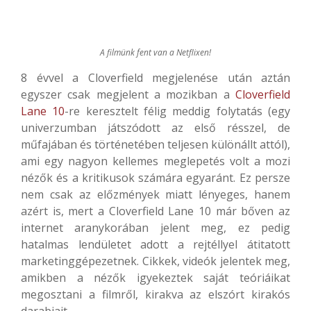
A filmünk fent van a Netflixen!
8 évvel a Cloverfield megjelenése után aztán
egyszer csak megjelent a mozikban a
Cloverfield
Lane 10
-re keresztelt félig meddig folytatás (egy
univerzumban játszódott az első résszel, de
műfajában és történetében teljesen különállt attól),
ami egy nagyon kellemes meglepetés volt a mozi
nézők és a kritikusok számára egyaránt. Ez persze
nem csak az előzmények miatt lényeges, hanem
azért is, mert a Cloverfield Lane 10 már bőven az
internet aranykorában jelent meg, ez pedig
hatalmas lendületet adott a rejtéllyel átitatott
marketinggépezetnek. Cikkek, videók jelentek meg,
amikben a nézők igyekeztek saját teóriáikat
megosztani a filmről, kirakva az elszórt kirakós