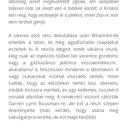
látszólag ismét megbüntetett Jigsaw, ám valójában
teljesen más ok miatt van a többiek között: a Kirakós
kéri meg, hogy vezényelje le a játékot, mivel Zep-re már
nem tarthat igényt.
A sikeres első rész debütálása után Whannell-ék
emelték a tétet, és még agyafúrtabb csapdákat
eszeltek ki. A nézők idegeit ismét vásárra viszik,
elég csak az injekciós tűkkel teli veremre gondolni,
vagy a gázkazános jelentre visszaemlékezni…
akaratlanul is felszisszen mindenki a látottakon. A
nagy csavarokat ezúttal visszább vették, mivel
tudták, hogy az előzőeket nehéz lesz überelni,
inkább biztosra mentek, és egy kellemes, összeérő
vonalat alkottak meg. A rendezést viszont rábízták
Darren Lynn Bousman-re, aki ezt a részt szépen
levezényelte (más kérdés, hogy utána meg
vakvágányra terelte, de ezt majd később).