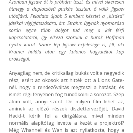
Azonban Jigsaw őt is próbára teszi, és mivel sikeresen
átmegy a duplacsövű puskás teszten, ő válik Jigsaw
utódjává. Feladata újabb 5 embert késztet a „kisded”
játékai végigjátszására, ám Strahm ügynök nyomozása
során egyre több dolgot tud meg a két férfi
kapcsolatáról, így elkezd szorulni a hurok Hoffman
nyaka körül. Színre lép Jigsaw exfelesége is, Jill, aki
Kramer halála után egy különös hagyatékot kap
örökségül.
Anyagilag nem, de kritikailag bukás volt a negyedik
rész, ezért az okosok azt hitték ott a Lions Gate-
nél, hogy a rendezőváltás megteszi a hatását, és
ismét régi fényében fog tündökölni a sorozat. Szép
álom volt, annyi szent. De milyen film lehet az,
aminek az előző részek díszlettervezőjét, David
Hackl-t kérik fel a dirigálásra, mivel minden
normális alapítótag levette a kezét a projektről?
Még Whannell és Wan is azt nyilatkozta, hogy a