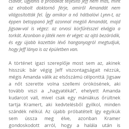
csavar, ugyanis a próbákat teljesítő Jeff nem más, mint
az elrabolt doktornő férje, amiről Amandát nem
világosították fel. Így amikor a nő hátbalövi Lynn-t, az
éppen betoppanó Jeff azonnal megöli Amandát, majd
Jigsaw-val is végez: az orvosi körfűrésszel elvágja a
torkát. Azonban a játék nem ér véget: az ajtó bezáródik,
és egy újabb kazettán lévő hanganyagról megtudjuk,
hogy Jeff lánya is az épületben van.
A történet igazi szereplője most sem az, akinek
hisszük: bár végig Jeff viszontagságait nézzük,
mégis Amanda válik az elsőszámú célponttá. Jigsaw
a nőt szerette volna szellemi örökösének, aki
tovább viszi a „hagyatékát”, ehelyett Amanda
kudarcot vall, mivel csak egy mániákus őrültnek
tartja Kramert, aki kedvtelésből gyilkol, minden
szándék nélkül. Az újabb próbatételt így egyikük
sem ússza meg élve, azonban Kramer
gondoskodott arról, hogy a halála után is