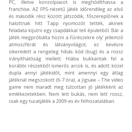
PC, illetve konzolpiacot is meghódíthassa a
franchise. AZ FPS-nézetű játék időrendileg az első
és második rész között játszódik, főszereplőnek a
halottnak hitt Tapp nyomozót tették, akinek
feladata kijutni egy csapdákkal teli épületből. Bár a
játék megpróbálta hozni a Fűrészekre oly’ jellemző
atmoszférát és látványvilágot, ez kevésre
sikeredett a rengeteg hibás kód (bug) és a rossz
irányíthatóság mellett. Hiába bukkantak fel a
korábbi részekből ismerős arcok is, és adott közel
dupla annyi játékidőt, mint amennyi egy átlag
játéknál megszokott (6-7 óra), a Jigsaw – The video
game nem maradt meg túlzottan jó játékként az
emlékezetekben. Nem lett bukás, nem lett rossz,
csak egy tucatjáték a 2009-es év felhozatalában.