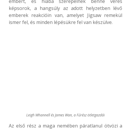
embert, és hiába szerepelnek benne véres
képsorok, a hangsúly az adott helyzetben lévő
emberek reakcióin van, amelyet Jigsaw remekül
ismer fel, és minden lépésükre fel van készülve.
Leigh Whannell és James Wan, a Fűrész ötletgazdái
Az első rész a maga nemében páratlanul ötvözi a