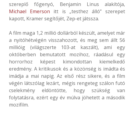
szereplő főgenyó, Benjamin Linus alakítója,
Michael Emerson
itt is „testhez álló” szerepet
kapott, Kramer segítőjét, Zep-et játssza.
A film maga 1,2 millió dollárból készült, amelyet már
a nyitóhétvégén visszahozott, és meg sem állt 56
millióig (világszerte 103-at kaszált), ami egy
októberben bemutatott mozihoz, ráadásul egy
horrorhoz képest kimondottan kiemelkedő
eredmény. A kritikusok és a közönség is imádta és
imádja a mai napig. Az első rész sikere, és a film
végén látszólag lezárt, mégis rengeteg szálon futó
cselekmény eldöntötte, hogy szükség van
folytatásra, ezért egy év múlva jöhetett a második
mozifilm.