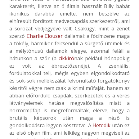
karakterét, illetve az ő általa használt Billy babát
ikonikus darabbá emelte, nem beszélve az
elhíresült fordított medvecsapdás szerkezetről, ami
a sorozat védjegyévé vált. Csakúgy, mint a zenét
szerző
Charlie Clouser
dallamai: a főcímzene maga
a tökély, bármikor felcsendül a sürgető ütemek és
a mélytónusú dallamok elegye, azonnal feláll a
hátunkon a szőr (a
cikkíró
nak például hónapokig
ez volt az ébresztőzenéje). A zseniális,
fordulatokkal teli, mégis egyben elgondolkodtató
és sok-sok mellékszálat felvonultató forgatókönyv
készítői végre nem csak a krimi műfaját, hanem az
abban előforduló csapdák, szerkezetek és a véres
látványelemek hatása megvalósítása miatt a
horrorműfajt is megreformálták, elérve, hogy a
brutális képsorok után maga a néző is
gondolkodásra legyen késztetve. A
Hetedik
után ez
az első olyan film, ami lelkileg nagyon megviseli az