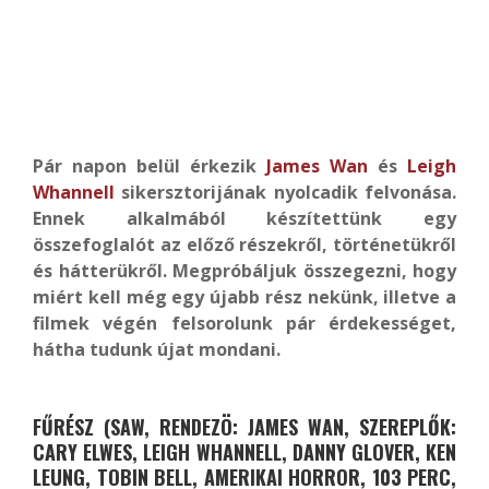
Pár napon belül érkezik
James Wan
és
Leigh
Whannell
sikersztorijának nyolcadik felvonása.
Ennek alkalmából készítettünk egy
összefoglalót az előző részekről, történetükről
és hátterükről. Megpróbáljuk összegezni, hogy
miért kell még egy újabb rész nekünk, illetve a
filmek végén felsorolunk pár érdekességet,
hátha tudunk újat mondani.
FŰRÉSZ (SAW, RENDEZÖ: JAMES WAN, SZEREPLŐK:
CARY ELWES, LEIGH WHANNELL, DANNY GLOVER, KEN
LEUNG, TOBIN BELL, AMERIKAI HORROR, 103 PERC,