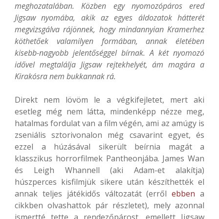
meghozatalában. Közben egy nyomozópáros ered
Jigsaw nyomába, akik az egyes áldozatok hátterét
megvizsgálva rájönnek, hogy mindannyian Kramerhez
köthetőek valamilyen formában, annak életében
kisebb-nagyobb jelentőséggel bírnak. A két nyomozó
idővel megtalálja Jigsaw rejtekhelyét, ám magára a
Kirakósra nem bukkannak rá.
Direkt nem lövöm le a végkifejletet, mert aki
esetleg még nem látta, mindenképp nézze meg,
hatalmas fordulat van a film végén, ami az amúgy is
zseniális sztorivonalon még csavarint egyet, és
ezzel a húzásával sikerült beírnia magát a
klasszikus horrorfilmek Pantheonjába. James Wan
és Leigh Whannell (aki Adam-et alakítja)
húszperces kisfilmjük sikere után készíthették el
annak teljes játékidős változatát (erről
ebben
a
cikkben olvashattok pár részletet), mely azonnal
ismertté tette a rendezőpárost, emellett Jigsaw