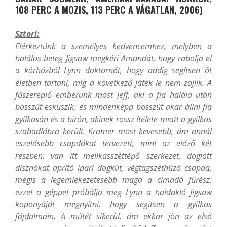
108 PERC A MOZIS, 113 PERC A VÁGATLAN, 2006)
Sztori:
Elérkeztünk a személyes kedvencemhez, melyben a
halálos beteg Jigsaw megkéri Amandát, hogy rabolja el
a kórházból Lynn doktornőt, hogy addig segítsen őt
életben tartani, míg a következő játék le nem zajlik. A
főszereplő emberünk most Jeff, aki a fia halála után
bosszút esküszik, és mindenképp bosszút akar állni fia
gyilkosán és a bírón, akinek rossz ítélete miatt a gyilkos
szabadlábra került. Kramer most kevesebb, ám annál
eszelősebb csapdákat tervezett, mint az előző két
részben: van itt mellkasszéttépő szerkezet, döglött
disznókat aprító ipari dögkút, végtagszéthúzó csapda,
mégis a legemlékezetesebb maga a címadó fűrész:
ezzel a géppel próbálja meg Lynn a haldokló Jigsaw
koponyáját megnyitni, hogy segítsen a gyilkos
fájdalmain. A műtét sikerül, ám ekkor jön az első