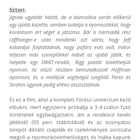
Sztori:
Jigsaw ugyebár halott, de a boncolása során előkerül
egy újabb kazetta, amiben tudatja a nyomozókkal, hogy
korántsem ért véget a játszma. Bár a harmadik rész
cliffhanger-e után mindenki azt várta, hogy Jeff
kalandjai folytatódnak, nagy pofára esés volt, mikor
teljesen más szereplőkkel indult az újabb játék, és
helyette egy SWAT-rendőr, Rigg poklát követhetjük
nyomon. Az előző részben bemutatkozott Hoffman
nyomozó, és a melléjük segítségül szegődő Perez és
Strahm ügynök pedig ehhez asszisztálnak.
És ez a film, ahol a komplett Fűrész-univerzum kezd
elbukni, mert egyszerre próbálja a 3-4 szálon futó
történetet egybeágaztatni, ám a rendkívül kevés
játékidő (93 perc stáblistával) és az iszonyatos
tempót diktáló csapdák és cselekmények sorozata
megöli a nyomonkövethetőséget, és hiába kapunk