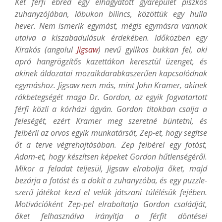
Két férfi ébred egy elhagyatott gyárépület piszkos
zuhanyzójában, lábukon bilincs, közöttük egy hulla
hever. Nem ismerik egymást, mégis egymásra vannak
utalva a kiszabadulásuk érdekében. Időközben egy
Kirakós (angolul
Jigsaw
) nevű gyilkos bukkan fel, aki
apró hangrögzítős kazettákon keresztül üzenget, és
akinek áldozatai mozaikdarabkaszerűen kapcsolódnak
egymáshoz. Jigsaw nem más, mint John Kramer, akinek
rákbetegségét maga Dr. Gordon, az egyik fogvatartott
férfi közli a kórházi ágyán. Gordon titokban csalja a
feleségét, ezért Kramer meg szeretné büntetni, és
felbérli az orvos egyik munkatársát, Zep-et, hogy segítse
őt a terve végrehajtásában. Zep felbérel egy fotóst,
Adam-et, hogy készítsen képeket Gordon hűtlenségéről.
Mikor a feladat teljesül, Jigsaw elrabolja őket, majd
bezárja a fotóst és a dokit a zuhanyzóba, és egy puzzle-
szerű játékot kezd el velük játszani túlélésük fejében.
Motivációként Zep-pel elraboltatja Gordon családját,
őket felhasználva irányítja a férfit döntései