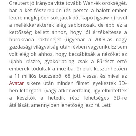
Greutert jó irányba vitte tovább Wan-ék örökségét,
bár a két főszereplőn (és persze a halott ember
létére meglepően sok játékidőt kapó Jigsaw-n) kívül
a mellékkarakterek elég sablonosak, de épp ez a
kettősség kellett ahhoz, hogy jól érzékeltesse a
bürökrácia rákfenéjét (ugyebár a 2008-as nagy
gazdasági világválság utáni évben vagyunk). Ez sem
volt elég ok ahhoz, hogy becsábítsák a nézőket az
újabb részre, gyakorlatilag csak a Fűrészt értő
emberek tódultak a moziba, őnekik köszönhetően
a 11 milliós büdzséből 68 jött vissza, és mivel az
Avatar
sikere után minden filmet igyekeztek 3D-
ben leforgatni (vagy átkonvertálni), így elhintették
a készítők a hetedik rész lehetséges 3D-re
átállását, amennyiben lehetőség lesz rá. Lett.