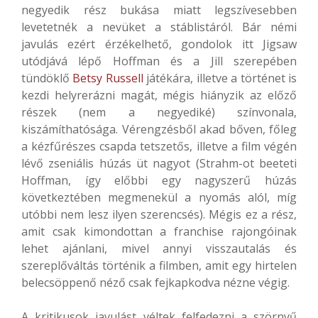
negyedik rész bukása miatt legszívesebben
levetetnék a nevüket a stáblistáról. Bár némi
javulás ezért érzékelhető, gondolok itt Jigsaw
utódjává lépő Hoffman és a Jill szerepében
tündöklő
Betsy Russell
játékára, illetve a történet is
kezdi helyrerázni magát, mégis hiányzik az előző
részek (nem a negyediké) színvonala,
kiszámíthatósága. Vérengzésből akad bőven, főleg
a kézfűrészes csapda tetszetős, illetve a film végén
lévő zseniális húzás üt nagyot (Strahm-ot beeteti
Hoffman, így előbbi egy nagyszerű húzás
következtében megmenekül a nyomás alól, míg
utóbbi nem lesz ilyen szerencsés). Mégis ez a rész,
amit csak kimondottan a franchise rajongóinak
lehet ajánlani, mivel annyi visszautalás és
szereplőváltás történik a filmben, amit egy hirtelen
belecsöppenő néző csak fejkapkodva nézne végig.
A kritikusok javulást véltek felfedezni a szörnyű