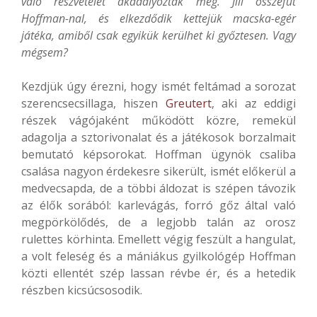
való részvételét akadályozták meg. Jill összefut
Hoffman-nal, és elkezdődik kettejük macska-egér
játéka, amiből csak egyikük kerülhet ki győztesen. Vagy
mégsem?
Kezdjük úgy érezni, hogy ismét feltámad a sorozat
szerencsecsillaga, hiszen
Greutert
, aki az eddigi
részek vágójaként működött közre, remekül
adagolja a sztorivonalat és a játékosok borzalmait
bemutató képsorokat. Hoffman ügynök csaliba
csalása nagyon érdekesre sikerült, ismét előkerül a
medvecsapda, de a többi áldozat is szépen távozik
az élők sorából: karlevágás, forró gőz által való
megpörkölődés, de a legjobb talán az orosz
rulettes körhinta. Emellett végig feszült a hangulat,
a volt feleség és a mániákus gyilkológép Hoffman
közti ellentét szép lassan révbe ér, és a hetedik
részben kicsúcsosodik.