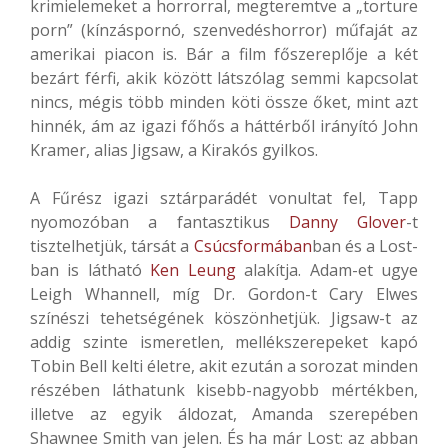
krimielemeket a horrorral, megteremtve a „torture
porn” (kínzáspornó, szenvedéshorror) műfaját az
amerikai piacon is. Bár a film főszereplője a két
bezárt férfi, akik között látszólag semmi kapcsolat
nincs, mégis több minden köti össze őket, mint azt
hinnék, ám az igazi főhős a háttérből irányító John
Kramer, alias Jigsaw, a Kirakós gyilkos.
A Fűrész igazi sztárparádét vonultat fel, Tapp
nyomozóban a fantasztikus
Danny Glover
-t
tisztelhetjük, társát a
Csúcsformában
ban és a Lost-
ban is látható
Ken Leung
alakítja. Adam-et ugye
Leigh Whannell, míg Dr. Gordon-t Cary Elwes
színészi tehetségének köszönhetjük. Jigsaw-t az
addig szinte ismeretlen, mellékszerepeket kapó
Tobin Bell kelti életre, akit ezután a sorozat minden
részében láthatunk kisebb-nagyobb mértékben,
illetve az egyik áldozat, Amanda szerepében
Shawnee Smith van jelen. És ha már Lost: az abban