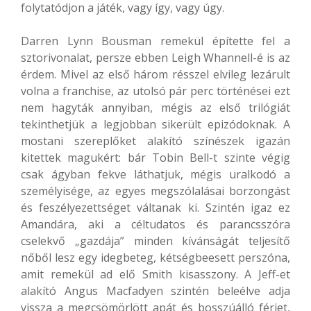
folytatódjon a játék, vagy így, vagy úgy.
Darren Lynn Bousman remekül építette fel a
sztorivonalat, persze ebben Leigh Whannell-é is az
érdem. Mivel az első három résszel elvileg lezárult
volna a franchise, az utolsó pár perc történései ezt
nem hagyták annyiban, mégis az első trilógiát
tekinthetjük a legjobban sikerült epizódoknak. A
mostani szereplőket alakító színészek igazán
kitettek magukért: bár Tobin Bell-t szinte végig
csak ágyban fekve láthatjuk, mégis uralkodó a
személyisége, az egyes megszólalásai borzongást
és feszélyezettséget váltanak ki. Szintén igaz ez
Amandára, aki a céltudatos és parancsszóra
cselekvő „gazdája” minden kívánságát teljesítő
nőből lesz egy idegbeteg, kétségbeesett perszóna,
amit remekül ad elő Smith kisasszony. A Jeff-et
alakító Angus Macfadyen szintén beleélve adja
vissza a megcsömörlött apát és bosszúálló férjet,