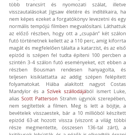
több trancsírt és nyomozati szálat, illetve
visszautalásokat Jigsaw életére és indítékaira, ha
nem képes ezeket a forgatókönyv levezetni és egy
normális tempójú filmben megvalósítani. Láthattuk
az előző részben, hogy ott a „csupán” két szálon
futó történetnek kellett az a 110 perc, amíg kiforrta
magát és megfelelően tálalta a katarzist, és az első
epizód is szépen fel tudta építeni 100 percben a
szintén 3-4 szálon futó eseményeket, ezt ebben a
részben Bousman rendesen hanyagolta, és
teljesen kisiklattatta az addig szépen felépített
folyamatokat. Hiába alakított nagyot Costas
Mandylor és a
Szívek szállodájá
ból ismert Luke,
alias
Scott Patterson
Strahm ügynök szerepében,
nem segítettek a filmen. Meg is lett a böjtje, a
bevételek visszaestek, bár a 10 millióból készített
epizód 63-at hozott vissza (viszont a világ többi
része megmentette, összesen 136-tal zárt), a
kritikusok lehúzták, és a nézők is elkezdték érezni