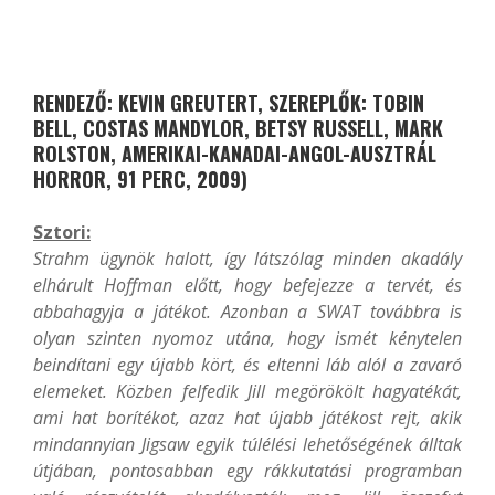
RENDEZŐ: KEVIN GREUTERT, SZEREPLŐK: TOBIN
BELL, COSTAS MANDYLOR, BETSY RUSSELL, MARK
ROLSTON, AMERIKAI-KANADAI-ANGOL-AUSZTRÁL
HORROR, 91 PERC, 2009)
Sztori:
Strahm ügynök halott, így látszólag minden akadály
elhárult Hoffman előtt, hogy befejezze a tervét, és
abbahagyja a játékot. Azonban a SWAT továbbra is
olyan szinten nyomoz utána, hogy ismét kénytelen
beindítani egy újabb kört, és eltenni láb alól a zavaró
elemeket. Közben felfedik Jill megörökölt hagyatékát,
ami hat borítékot, azaz hat újabb játékost rejt, akik
mindannyian Jigsaw egyik túlélési lehetőségének álltak
útjában, pontosabban egy rákkutatási programban