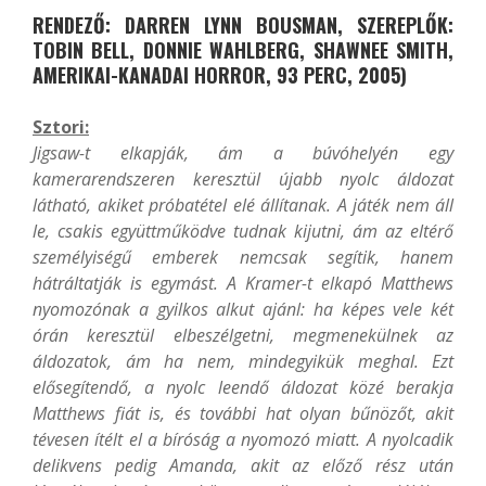
RENDEZŐ: DARREN LYNN BOUSMAN, SZEREPLŐK:
TOBIN BELL, DONNIE WAHLBERG, SHAWNEE SMITH,
AMERIKAI-KANADAI HORROR, 93 PERC, 2005)
Sztori:
Jigsaw-t elkapják, ám a búvóhelyén egy
kamerarendszeren keresztül újabb nyolc áldozat
látható, akiket próbatétel elé állítanak. A játék nem áll
le, csakis együttműködve tudnak kijutni, ám az eltérő
személyiségű emberek nemcsak segítik, hanem
hátráltatják is egymást. A Kramer-t elkapó Matthews
nyomozónak a gyilkos alkut ajánl: ha képes vele két
órán keresztül elbeszélgetni, megmenekülnek az
áldozatok, ám ha nem, mindegyikük meghal. Ezt
elősegítendő, a nyolc leendő áldozat közé berakja
Matthews fiát is, és további hat olyan bűnözőt, akit
tévesen ítélt el a bíróság a nyomozó miatt. A nyolcadik
delikvens pedig Amanda, akit az előző rész után