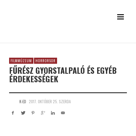
FILMMÚZEUM
HORRORSOR
FŰRÉSZ GYORSTALPALÓ ÉS EGYÉB
ÉRDEKESSÉGEK
K-ED
2017. OKTÓBER 25. SZERDA