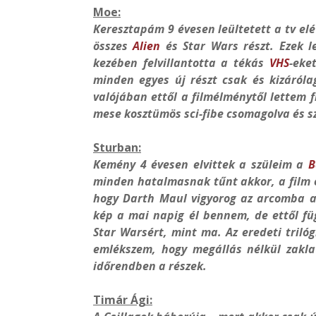
Moe:
Keresztapám 9 évesen leültetett a tv elé 
összes
Alien
és Star Wars részt. Ezek l
kezében felvillantotta a tékás
VHS
-eke
minden egyes új részt csak és kizáról
valójában ettől a filmélménytől lettem 
mese kosztümös sci-fibe csomagolva és szi
Sturban:
Kemény 4 évesen elvittek a szüleim a
B
minden hatalmasnak tűnt akkor, a film e
hogy Darth Maul vigyorog az arcomba a
kép a mai napig él bennem, de ettől f
Star Warsért, mint ma. Az eredeti triló
emlékszem, hogy megállás nélkül zakl
időrendben a részek.
Timár Ági: