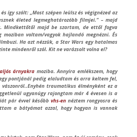
és így szólt: „Most szépen leülsz és végignézed az
esznek életed legmeghatározóbb filmjei.” – majd
t. Mindkettőtől majd be szartam, de ettől fogva
ag moziban voltam/vagyok hajlandó megnézni. És
filmbuzi. Ha azt nézzük, a Star Wars egy hatalmas
nte mindenről szól. Kit ne varázsolt volna el?
aljós árnyakra
moziba. Annyira emlékszem, hogy
gy pontjánál pedig elaludtam és arra keltem fel,
 vászonról..Enyhén traumatikus élményként ez a
üggetlenül ugyanúgy rajongtam már 4 évesen is a
giát pár évvel később
vhs-en
néztem rongyosra és
attam a bátyámat azzal, hogy hogyan is vannak