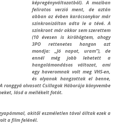
képregényváltozatból). A moziban
feliratos verzió ment, de aztán
abban az évben karácsonykor már
szinkronizáltan adta le a tévé. A
szinkront már akkor sem szerettem
(10 évesen is kiröhögtem, ahogy
3PO rettenetes hangon azt
mondja: „Jó napot, uram”), de
ennél még jobb lehetett a
hangalámondásos változat, ami
egy haveromnak volt meg VHS-en,
és olyanok hangzottak el benne,
 A ronggyá olvasott Csillagok Háborúja könyvembe
eket, lásd a mellékelt fotót.
yapámmal, akitől eszméletlen távol álltak ezek a
lt a film felénél.