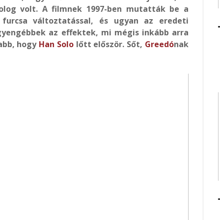
olog volt. A filmnek 1997-ben mutatták be a
 furcsa változtatással, és ugyan az eredeti
gyengébbek az effektek, mi mégis inkább arra
sabb, hogy
Han Solo
lőtt először. Sőt,
Greedó
nak