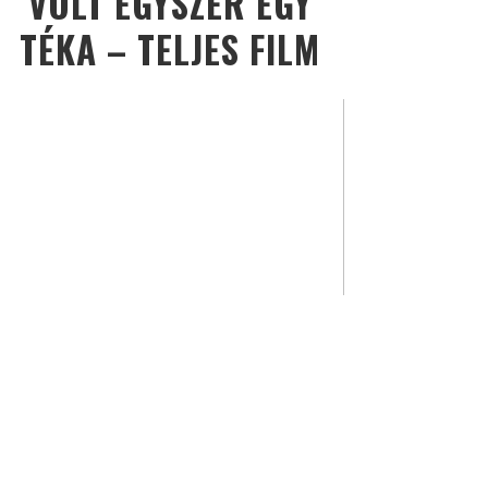
VOLT EGYSZER EGY
TÉKA – TELJES FILM