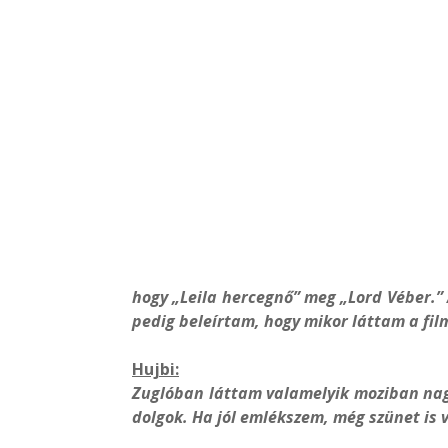
hogy „Leila hercegnő” meg „Lord Véber.”
pedig beleírtam, hogy mikor láttam a film
Hujbi:
Zuglóban láttam valamelyik moziban nag
dolgok. Ha jól emlékszem, még szünet is vo