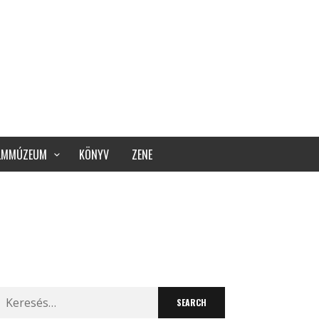
ILMMÚZEUM
KÖNYV
ZENE
Search
for: