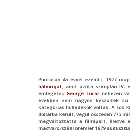
Pontosan 45 évvel ezelőtt, 1977 má
háborúját
, amit azóta szimplán IV.
emlegetni.
George Lucas
nehezen va
években nem nagyon készültek sci-
kategóriás hulladékok voltak. A sok k
dollárba került, végül összesen 775 m
megváltoztatta a filmipart, illetve 
magyarországi premier 1979 augusztusá