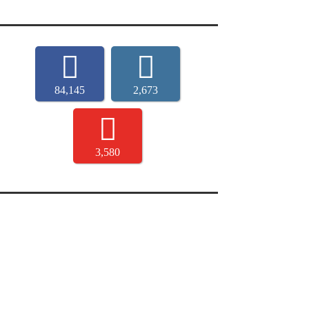
84,145
2,673
3,580