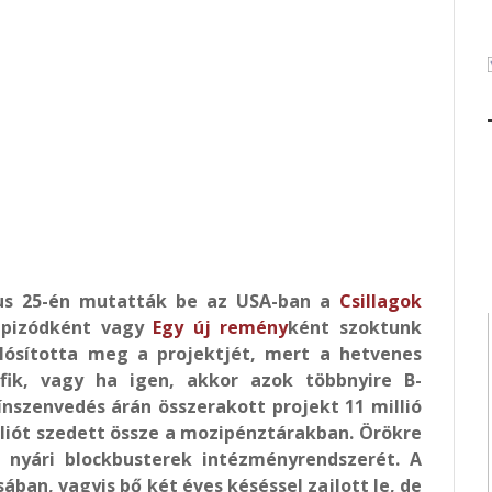
jus 25-én mutatták be az USA-ban a
Csillagok
 epizódként vagy
Egy új remény
ként szoktunk
lósította meg a projektjét, mert a hetvenes
fik, vagy ha igen, akkor azok többnyire B-
ínszenvedés árán összerakott projekt 11 millió
illiót szedett össze a mozipénztárakban. Örökre
a nyári blockbusterek intézményrendszerét. A
ban, vagyis bő két éves késéssel zajlott le, de