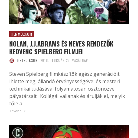
FILMMÚZEUM
NOLAN, J.J.ABRAMS ÉS NEVES RENDEZŐK
KEDVENC SPIELBERG FILMJEI
HETEDIKSOR
2018. FEBRUÁR 25. VASÁRNAP
Steven Spielberg filmkészítők egész generációit
ihlette meg, állandó érvényességével és mesteri
technikai tudásával folyamatosan ösztönözve
pályatársait. Kollégái vallanak és árulják el, melyik
tőle a...
Tovább