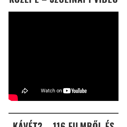
KÁVÉT? – 116 FILMBŐL ÉS