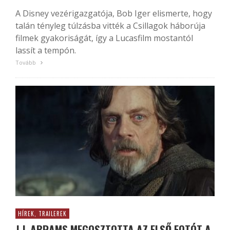
A Disney vezérigazgatója, Bob Iger elismerte, hogy
talán tényleg túlzásba vitték a Csillagok háborúja
filmek gyakoriságát, így a Lucasfilm mostantól
lassít a tempón.
Tovább
HÍREK, TRAILEREK
J.J. ABRAMS MEGOSZTOTTA AZ ELSŐ FOTÓT A