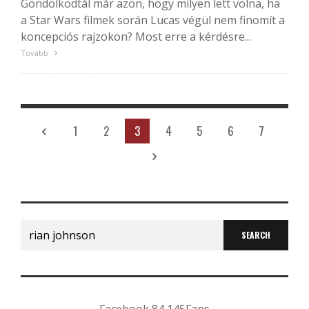
Gondolkodtál már azon, hogy milyen lett volna, ha
a Star Wars filmek során Lucas végül nem finomít a
koncepciós rajzokon? Most erre a kérdésre...
Tovább
1
2
3
4
5
6
7
Search
for: