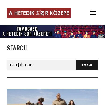
SEARCH
Search
for: