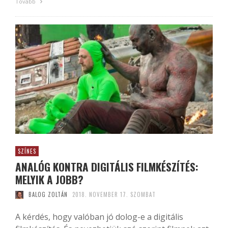
Tovább
SZÍNES
ANALÓG KONTRA DIGITÁLIS FILMKÉSZÍTÉS:
MELYIK A JOBB?
BALOG ZOLTÁN
2018. NOVEMBER 17. SZOMBAT
A kérdés, hogy valóban jó dolog-e a digitális