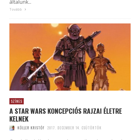
általunk...
Tovább
SZÍNES
A STAR WARS KONCEPCIÓS RAJZAI ÉLETRE
KELNEK
KÖLLER KRISTÓF
2017. DECEMBER 14. CSÜTÖRTÖK