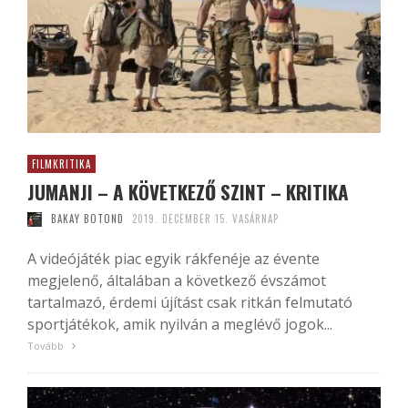
FILMKRITIKA
JUMANJI – A KÖVETKEZŐ SZINT – KRITIKA
BAKAY BOTOND
2019. DECEMBER 15. VASÁRNAP
A videójáték piac egyik rákfenéje az évente
megjelenő, általában a következő évszámot
tartalmazó, érdemi újítást csak ritkán felmutató
sportjátékok, amik nyilván a meglévő jogok...
Tovább