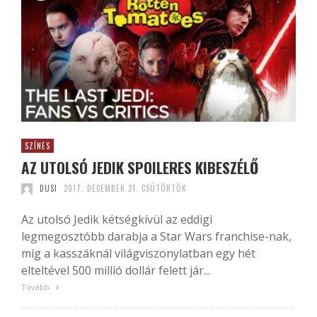
SZÍNES
AZ UTOLSÓ JEDIK SPOILERES KIBESZÉLŐ
DUSI
2017. DECEMBER 21. CSÜTÖRTÖK
Az utolsó Jedik kétségkívül az eddigi
legmegosztóbb darabja a Star Wars franchise-nak,
míg a kasszáknál világviszonylatban egy hét
elteltével 500 millió dollár felett jár...
Tovább