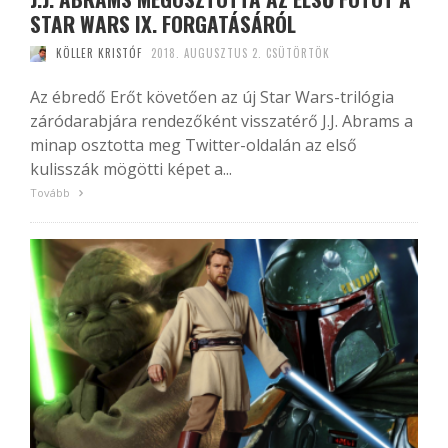
STAR WARS IX. FORGATÁSÁRÓL
KÖLLER KRISTÓF
2018. AUGUSZTUS 2. CSÜTÖRTÖK
Az ébredő Erőt követően az új Star Wars-trilógia
záródarabjára rendezőként visszatérő J.J. Abrams a
minap osztotta meg Twitter-oldalán az első
kulisszák mögötti képet a...
Tovább