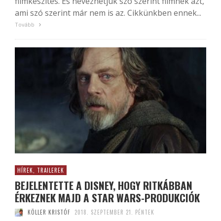
filmkészítés. És nevezhetjük szó szerint filmnek azt,
ami szó szerint már nem is az. Cikkünkben ennek...
Tovább
HÍREK, TRAILEREK
BEJELENTETTE A DISNEY, HOGY RITKÁBBAN
ÉRKEZNEK MAJD A STAR WARS-PRODUKCIÓK
KÖLLER KRISTÓF
2018. SZEPTEMBER 21. PÉNTEK