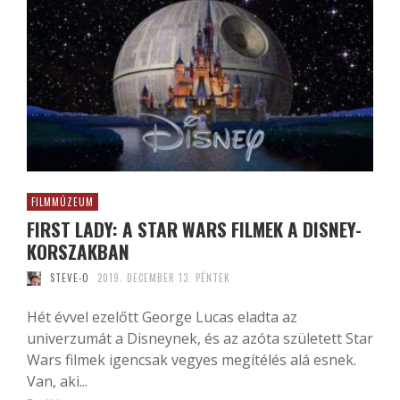
FILMMÚZEUM
FIRST LADY: A STAR WARS FILMEK A DISNEY-
KORSZAKBAN
STEVE-O
2019. DECEMBER 13. PÉNTEK
Hét évvel ezelőtt George Lucas eladta az
univerzumát a Disneynek, és az azóta született Star
Wars filmek igencsak vegyes megítélés alá esnek.
Van, aki...