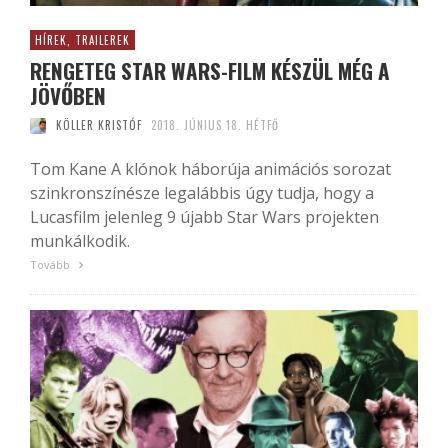
HÍREK, TRAILEREK
RENGETEG STAR WARS-FILM KÉSZÜL MÉG A
JÖVŐBEN
KÖLLER KRISTÓF
2018. JÚNIUS 18. HÉTFŐ
Tom Kane A klónok háborúja animációs sorozat
szinkronszínésze legalábbis úgy tudja, hogy a
Lucasfilm jelenleg 9 újabb Star Wars projekten
munkálkodik.
Tovább