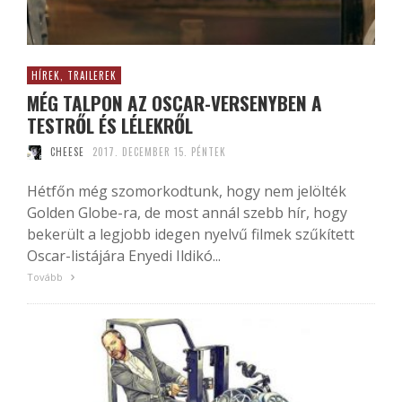
HÍREK, TRAILEREK
MÉG TALPON AZ OSCAR-VERSENYBEN A
TESTRŐL ÉS LÉLEKRŐL
CHEESE
2017. DECEMBER 15. PÉNTEK
Hétfőn még szomorkodtunk, hogy nem jelölték
Golden Globe-ra, de most annál szebb hír, hogy
bekerült a legjobb idegen nyelvű filmek szűkített
Oscar-listájára Enyedi Ildikó...
Tovább