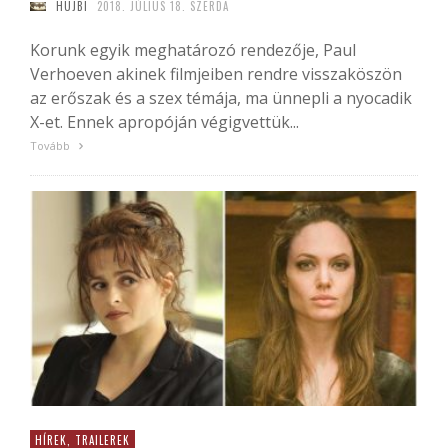
HUJBI
2018. JÚLIUS 18. SZERDA
Korunk egyik meghatározó rendezője, Paul
Verhoeven akinek filmjeiben rendre visszaköszön
az erőszak és a szex témája, ma ünnepli a nyocadik
X-et. Ennek apropóján végigvettük...
Tovább
HÍREK, TRAILEREK