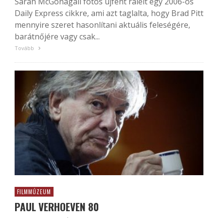
Sarah McGonagall fotós újfent rálelt egy 2006-os
Daily Express cikkre, ami azt taglalta, hogy Brad Pitt
mennyire szeret hasonlítani aktuális feleségére,
barátnőjére vagy csak...
Tovább
FILMMÚZEUM
PAUL VERHOEVEN 80