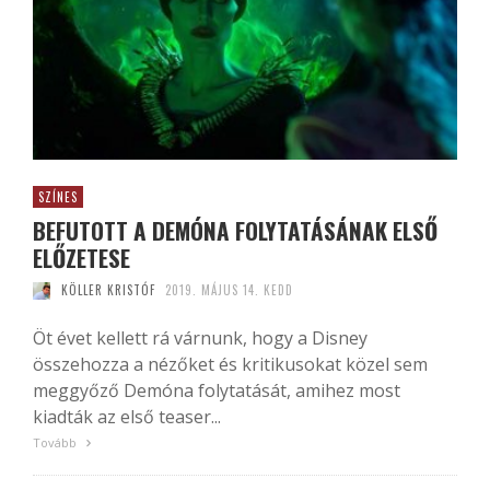
SZÍNES
BEFUTOTT A DEMÓNA FOLYTATÁSÁNAK ELSŐ
ELŐZETESE
KÖLLER KRISTÓF
2019. MÁJUS 14. KEDD
Öt évet kellett rá várnunk, hogy a Disney
összehozza a nézőket és kritikusokat közel sem
meggyőző Demóna folytatását, amihez most
kiadták az első teaser...
Tovább