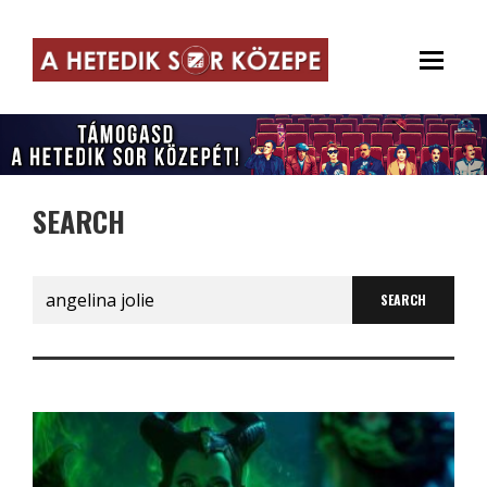
SEARCH
Search
for: