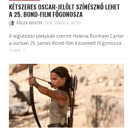
KÉTSZERES OSCAR-JELÖLT SZÍNÉSZNŐ LEHET
A 25. BOND-FILM FŐGONOSZA
KÖLLER KRISTÓF
2018. JÚNIUS 4. HÉTFŐ
A legutóbbi pletykák szerint Helena Bonham Carter
a sorban 25. James Bond-film kiszemelt főgonosza.
Tovább