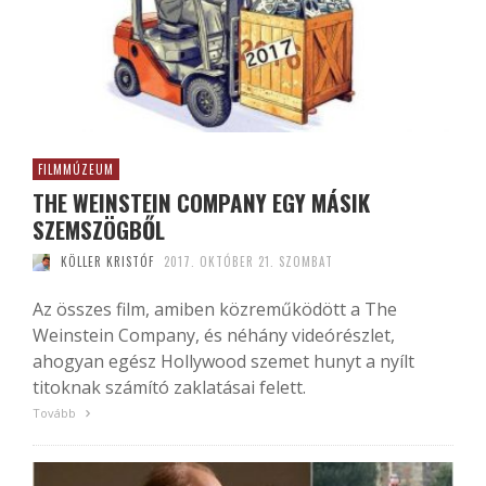
FILMMÚZEUM
THE WEINSTEIN COMPANY EGY MÁSIK
SZEMSZÖGBŐL
KÖLLER KRISTÓF
2017. OKTÓBER 21. SZOMBAT
Az összes film, amiben közreműködött a The
Weinstein Company, és néhány videórészlet,
ahogyan egész Hollywood szemet hunyt a nyílt
titoknak számító zaklatásai felett.
Tovább