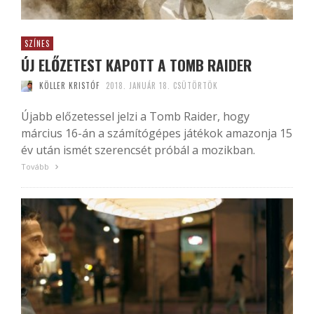
SZÍNES
ÚJ ELŐZETEST KAPOTT A TOMB RAIDER
KÖLLER KRISTÓF
2018. JANUÁR 18. CSÜTÖRTÖK
Újabb előzetessel jelzi a Tomb Raider, hogy
március 16-án a számítógépes játékok amazonja 15
év után ismét szerencsét próbál a mozikban.
Tovább