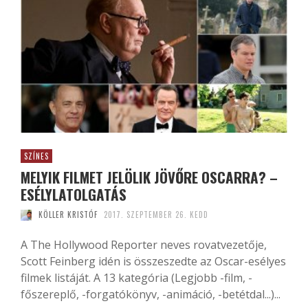
SZÍNES
MELYIK FILMET JELÖLIK JÖVŐRE OSCARRA? –
ESÉLYLATOLGATÁS
KÖLLER KRISTÓF
2017. SZEPTEMBER 26. KEDD
A The Hollywood Reporter neves rovatvezetője,
Scott Feinberg idén is összeszedte az Oscar-esélyes
filmek listáját. A 13 kategória (Legjobb -film, -
főszereplő, -forgatókönyv, -animáció, -betétdal...)...