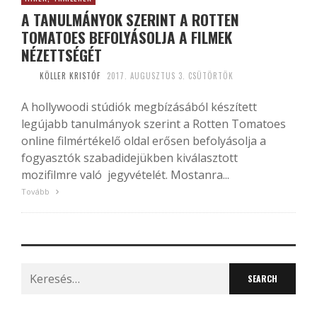
A TANULMÁNYOK SZERINT A ROTTEN
TOMATOES BEFOLYÁSOLJA A FILMEK
NÉZETTSÉGÉT
KÖLLER KRISTÓF
2017. AUGUSZTUS 3. CSÜTÖRTÖK
A hollywoodi stúdiók megbízásából készített
legújabb tanulmányok szerint a Rotten Tomatoes
online filmértékelő oldal erősen befolyásolja a
fogyasztók szabadidejükben kiválasztott
mozifilmre való jegyvételét. Mostanra...
Tovább
Search
for: