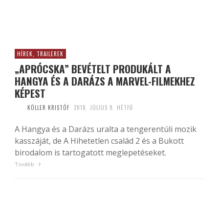
HÍREK, TRAILEREK
„APRÓCSKA” BEVÉTELT PRODUKÁLT A
HANGYA ÉS A DARÁZS A MARVEL-FILMEKHEZ
KÉPEST
KÖLLER KRISTÓF
2018. JÚLIUS 9. HÉTFŐ
A Hangya és a Darázs uralta a tengerentúli mozik
kasszáját, de A Hihetetlen család 2 és a Bukott
birodalom is tartogatott meglepetéseket.
Tovább