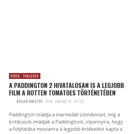
HÍREK, TRAILEREK
A PADDINGTON 2 HIVATALOSAN IS A LEGJOBB
FILM A ROTTEN TOMATOES TÖRTÉNETÉBEN
KÖLLER KRISTÓF
2018. JANUÁR 22. HÉTFŐ
Paddington imádja a marmelád szendvicset, míg a
kritikusok imádják a Paddingtont, olyannyira, hogy
a folytatása mostanra a legjobb értékelést kapta a