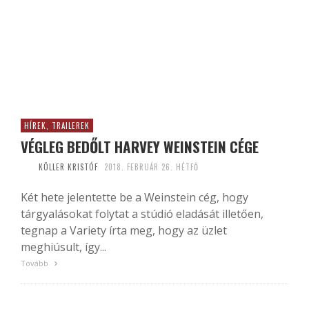
HÍREK, TRAILEREK
VÉGLEG BEDŐLT HARVEY WEINSTEIN CÉGE
KÖLLER KRISTÓF
2018. FEBRUÁR 26. HÉTFŐ
Két hete jelentette be a Weinstein cég, hogy
tárgyalásokat folytat a stúdió eladását illetően,
tegnap a Variety írta meg, hogy az üzlet
meghiúsult, így...
Tovább