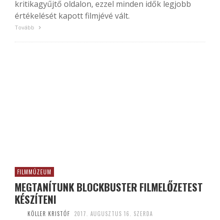
kritikagyűjtő oldalon, ezzel minden idők legjobb
értékelését kapott filmjévé vált.
Tovább
FILMMÚZEUM
MEGTANÍTUNK BLOCKBUSTER FILMELŐZETEST
KÉSZÍTENI
KÖLLER KRISTÓF
2017. AUGUSZTUS 16. SZERDA