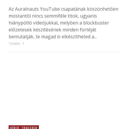
Az Auralnauts YouTube csapatának köszönhetően
mostantól nincs semmiféle titok, ugyanis
hiánypótló videójukkal, melyben a blockbuster
előzetesek készítésének minden fortéját
bemutatják, te magad is elkészítheted a...
Tovább
HÍREK, TRAILEREK