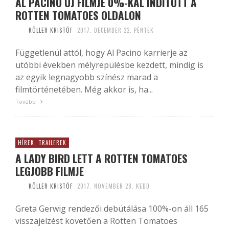
AL PACINO ÚJ FILMJE 0%-KAL INDÍTOTT A
ROTTEN TOMATOES OLDALON
KÖLLER KRISTÓF
2017. DECEMBER 22. PÉNTEK
Függetlenül attól, hogy Al Pacino karrierje az
utóbbi években mélyrepülésbe kezdett, mindig is
az egyik legnagyobb színész marad a
filmtörténetében. Még akkor is, ha...
Tovább
HÍREK, TRAILEREK
A LADY BIRD LETT A ROTTEN TOMATOES
LEGJOBB FILMJE
KÖLLER KRISTÓF
2017. NOVEMBER 28. KEDD
Greta Gerwig rendezői debütálása 100%-on áll 165
visszajelzést követően a Rotten Tomatoes