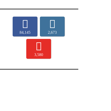
84,145
2,673
3,580