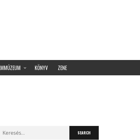
ILMMÚZEUM
KÖNYV
ZENE
Search
for: