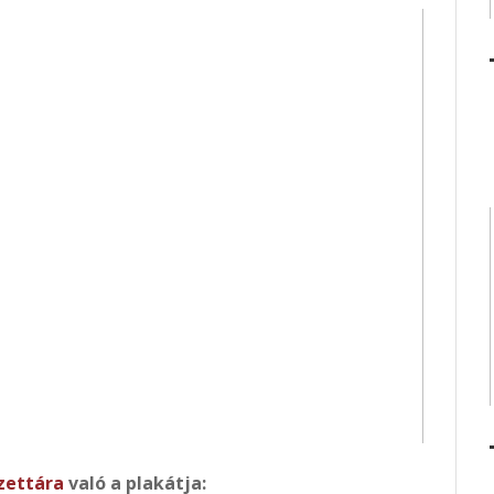
zettára
való a plakátja: