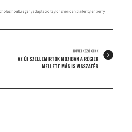
icholas hoult
regenyadaptacio
taylor sheridan
trailer
tyler perry
KÖVETKEZŐ CIKK
AZ ÚJ SZELLEMIRTÓK MOZIBAN A RÉGIEK
MELLETT MÁS IS VISSZATÉR
K