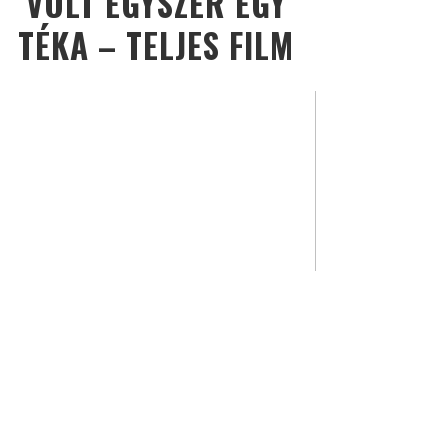
VOLT EGYSZER EGY
TÉKA – TELJES FILM