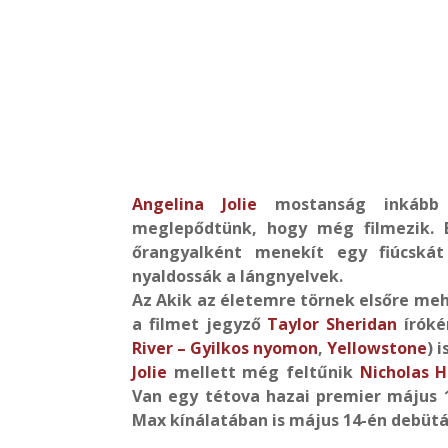
Angelina Jolie
mostanság inkább a
meglepődtünk, hogy még filmezik. 
őrangyalként menekít egy fiúcskát
nyaldossák a lángnyelvek.
Az Akik az életemre törnek elsőre me
a filmet jegyző
Taylor Sheridan
íróké
River – Gyilkos nyomon
,
Yellowstone
) 
Jolie
mellett még feltűnik
Nicholas H
Van egy tétova hazai premier május 
Max kínálatában is május 14-én debütá