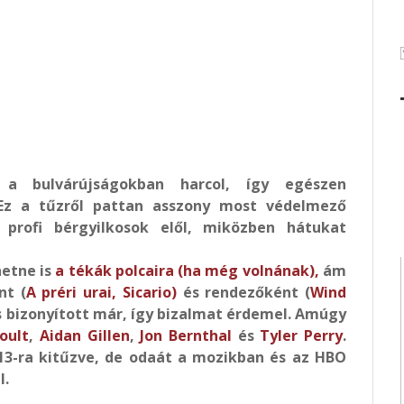
 bulvárújságokban harcol, így egészen
Ez a tűzről pattan asszony most védelmező
 profi bérgyilkosok elől, miközben hátukat
hetne is
a tékák polcaira (ha még volnának),
ám
nt (
A préri urai,
Sicario)
és rendezőként (
Wind
is bizonyított már, így bizalmat érdemel. Amúgy
oult
,
Aidan Gillen
,
Jon Bernthal
és
Tyler Perry
.
13-ra kitűzve, de odaát a mozikban és az HBO
l.