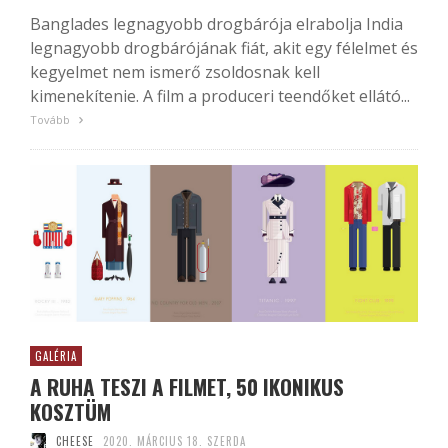
Banglades legnagyobb drogbárója elrabolja India
legnagyobb drogbárójának fiát, akit egy félelmet és
kegyelmet nem ismerő zsoldosnak kell
kimenekítenie. A film a produceri teendőket ellátó...
Tovább
GALÉRIA
A RUHA TESZI A FILMET, 50 IKONIKUS
KOSZTÜM
CHEESE
2020. MÁRCIUS 18. SZERDA