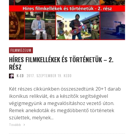
FILMMÚZEUM
HÍRES FILMKELLÉKEK ÉS TÖRTÉNETÜK – 2.
RÉSZ
K-ED
2017. SZEPTEMBER 19. KEDD
Két részes cikkünkben összeszedtünk 20+1 darab
ikonikus relikviát, és a készítők segítségével
végigmegyünk a megvalósításhoz vezető úton.
Remek anekdoták és megdöbbentő történetek
születtek, melynek...
Tovább