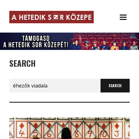
SEARCH
Search
for: