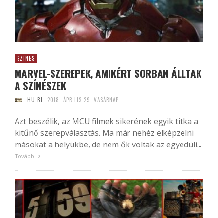
SZÍNES
MARVEL-SZEREPEK, AMIKÉRT SORBAN ÁLLTAK
A SZÍNÉSZEK
HUJBI
2018. ÁPRILIS 29. VASÁRNAP
Azt beszélik, az MCU filmek sikerének egyik titka a
kitűnő szerepválasztás. Ma már nehéz elképzelni
másokat a helyükbe, de nem ők voltak az egyedüli...
Tovább