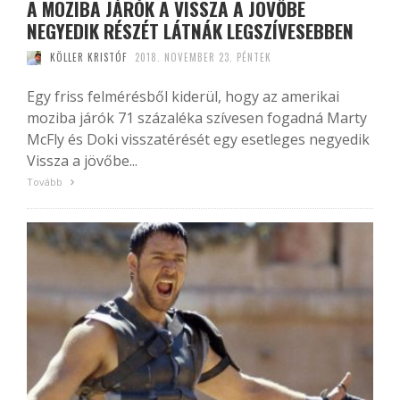
A MOZIBA JÁRÓK A VISSZA A JÖVŐBE
NEGYEDIK RÉSZÉT LÁTNÁK LEGSZÍVESEBBEN
KÖLLER KRISTÓF
2018. NOVEMBER 23. PÉNTEK
Egy friss felmérésből kiderül, hogy az amerikai
moziba járók 71 százaléka szívesen fogadná Marty
McFly és Doki visszatérését egy esetleges negyedik
Vissza a jövőbe...
Tovább