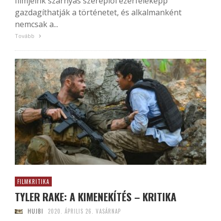
filmjeink szárnyas szereplői ezerféleképp
gazdagíthatják a történetet, és alkalmanként
nemcsak a...
Tovább
FILMKRITIKA
TYLER RAKE: A KIMENEKÍTÉS – KRITIKA
HUJBI
2020. ÁPRILIS 26. VASÁRNAP