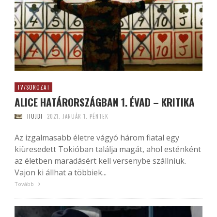
TV/SOROZAT
ALICE HATÁRORSZÁGBAN 1. ÉVAD – KRITIKA
HUJBI
2021. JANUÁR 1. PÉNTEK
Az izgalmasabb életre vágyó három fiatal egy
kiüresedett Tokióban találja magát, ahol esténként
az életben maradásért kell versenybe szállniuk.
Vajon ki állhat a többiek...
Tovább