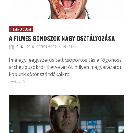
FILMMÚZEUM
A FILMES GONOSZOK NAGY OSZTÁLYOZÁSA
DUSI
2018. SZEPTEMBER 14. PÉNTEK
Íme egy leegyszerűsített csoportosítás a főgonosz
archetípusokról, illetve arról, milyen magyarázatot
kapunk sötét szándékaikra:
Tovább