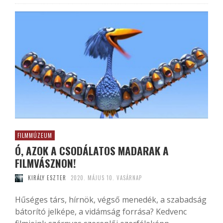
FILMMÚZEUM
Ó, AZOK A CSODÁLATOS MADARAK A
FILMVÁSZNON!
KIRÁLY ESZTER
2020. MÁJUS 10. VASÁRNAP
Hűséges társ, hírnök, végső menedék, a szabadság
bátorító jelképe, a vidámság forrása? Kedvenc