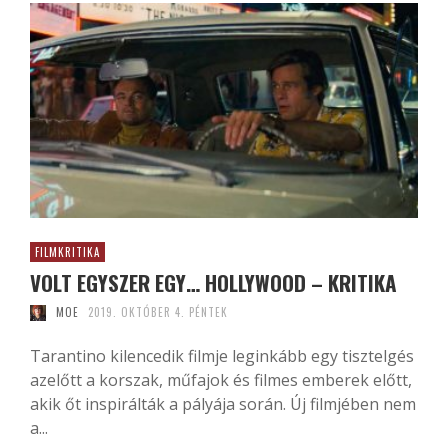
FILMKRITIKA
VOLT EGYSZER EGY… HOLLYWOOD – KRITIKA
MOE
2019. OKTÓBER 4. PÉNTEK
Tarantino kilencedik filmje leginkább egy tisztelgés
azelőtt a korszak, műfajok és filmes emberek előtt,
akik őt inspirálták a pályája során. Új filmjében nem
a...