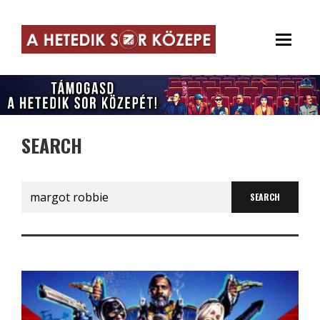
SEARCH
Search
for: