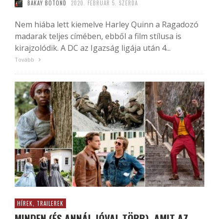
BAKAY BOTOND
2020. FEBRUÁR 5. SZERDA
Nem hiába lett kiemelve Harley Quinn a Ragadozó
madarak teljes címében, ebből a film stílusa is
kirajzolódik. A DC az Igazság ligája után 4...
Tovább
HÍREK, TRAILEREK
MINDEN (ÉS ANNÁL JÓVAL TÖBB), AMIT AZ