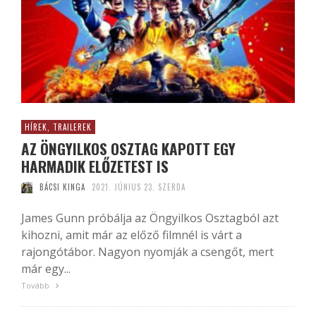
HÍREK, TRAILEREK
AZ ÖNGYILKOS OSZTAG KAPOTT EGY
HARMADIK ELŐZETEST IS
BÁCSI KINGA
2021. JÚNIUS 23. SZERDA
James Gunn próbálja az Öngyilkos Osztagból azt
kihozni, amit már az előző filmnél is várt a
rajongótábor. Nagyon nyomják a csengőt, mert
már egy...
Tovább