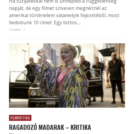
Ha tűzijátékkal nem is ünnepled a Függetlenség
napját, de egy filmet szívesen megnéznél az
amerikai történelem valamelyik fejezetéből, most
bedobunk 10 címet. Egy biztos,...
Tovább
FILMKRITIKA
RAGADOZÓ MADARAK – KRITIKA