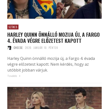
SZÍNES
HARLEY QUINN ÖNNÁLLÓ MOZIJA ÚJ, A FARGO
4. ÉVADA VÉGRE ELŐZETEST KAPOTT
CHEESE
2020. JANUÁR 10. PÉNTEK
Harley Quinn önnálló mozija új, a Fargo 4. évada
végre előzetest kapott. Nem kérdés, hogy az
utóbbit jobban várjuk.
Tovább