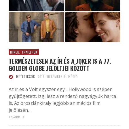
HÍREK, TRAILEREK
TERMÉSZETESEN AZ ÍR ÉS A JOKER IS A 77.
GOLDEN GLOBE JELÖLTJEI KÖZÖTT
HETEDIKSOR
2019. DECEMBER 9. HÉTFŐ
Az ír és a Volt egyszer egy... Hollywood is szépen
gyűjtögetett, izgi lesz a rendező nagyágyúk harca
is. Az oroszlánkirály legjobb animációs film
jelölésén...
Tovább