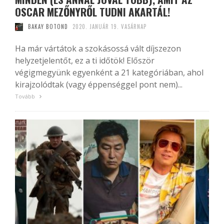
OSCAR MEZŐNYRŐL TUDNI AKARTÁL!
BAKAY BOTOND
2020. JANUÁR 19. VASÁRNAP
Ha már vártátok a szokásossá vált díjszezon
helyzetjelentőt, ez a ti időtök! Először
végigmegyünk egyenként a 21 kategóriában, ahol
kirajzolódtak (vagy éppenséggel pont nem)...
Tovább