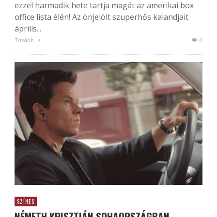
ezzel harmadik hete tartja magát az amerikai box
office lista élén! Az önjelölt szuperhős kalandjait
április...
Tovább
0
SZÍNES
NÉMETH KRISZTIÁN SOHAORSZÁGBAN