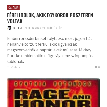
GALÉRIA
FÉRFI IDOLOK, AKIK EGYKORON POSZTEREN
VOLTAK
CHEESE
2011. JANUÁR 27. CSÜTÖRTÖK
Emberroncsderbinket folytatva, most jöjjön hát
néhány eltorzult férfiú, akik ugyancsak
megszenvedték a naptári évek múlását. Mickey
Rourke emblematikus figurája eme színpompás
tablónak.
Tovább
0