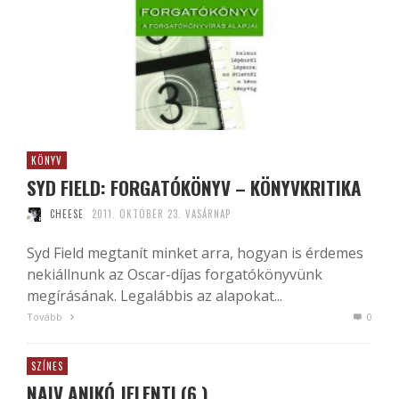
KÖNYV
SYD FIELD: FORGATÓKÖNYV – KÖNYVKRITIKA
CHEESE
2011. OKTÓBER 23. VASÁRNAP
Syd Field megtanít minket arra, hogyan is érdemes
nekiállnunk az Oscar-díjas forgatókönyvünk
megírásának. Legalábbis az alapokat...
Tovább
0
SZÍNES
NAIV ANIKÓ JELENTI (6.)