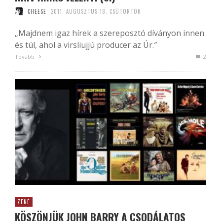
CHEESE
2011. AUGUSZTUS 18. CSÜTÖRTÖK
„Majdnem igaz hírek a szereposztó díványon innen
és túl, ahol a virsliujjú producer az Úr.″
Tovább
2
ZENE
KÖSZÖNJÜK JOHN BARRY A CSODÁLATOS