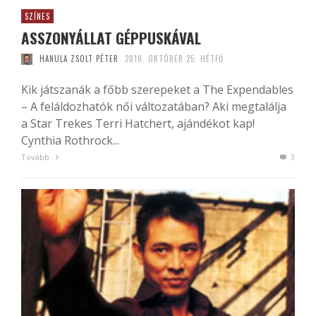
SZÍNES
ASSZONYÁLLAT GÉPPUSKÁVAL
HANULA ZSOLT PÉTER
2010. OKTÓBER 25. HÉTFŐ
Kik játszanák a főbb szerepeket a The Expendables
– A feláldozhatók női változatában? Aki megtalálja
a Star Trekes Terri Hatchert, ajándékot kap!
Cynthia Rothrock...
Tovább
3