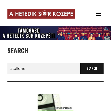
SEARCH
Search
for: