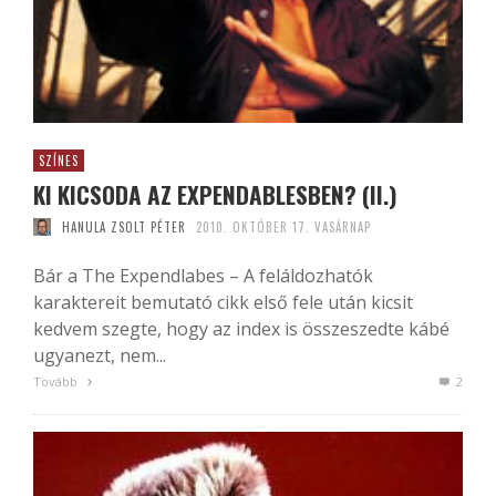
SZÍNES
KI KICSODA AZ EXPENDABLESBEN? (II.)
HANULA ZSOLT PÉTER
2010. OKTÓBER 17. VASÁRNAP
Bár a The Expendlabes – A feláldozhatók
karaktereit bemutató cikk első fele után kicsit
kedvem szegte, hogy az index is összeszedte kábé
ugyanezt, nem...
Tovább
2