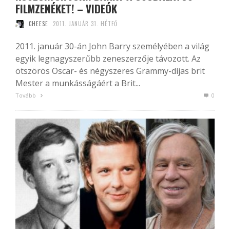
FILMZENÉKET! – VIDEÓK
CHEESE
2011. JANUÁR 31. HÉTFŐ
2011. január 30-án John Barry személyében a világ
egyik legnagyszerűbb zeneszerzője távozott. Az
ötszörös Oscar- és négyszeres Grammy-díjas brit
Mester a munkásságáért a Brit...
Tovább
0