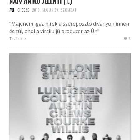
NAIV ANIKÓ JELENTI (1.)
CHEESE
2010. MÁJUS 29. SZOMBAT
"Majdnem igaz hírek a szereposztó díványon innen
és túl, ahol a virsliujjú producer az Úr."
Tovább
3