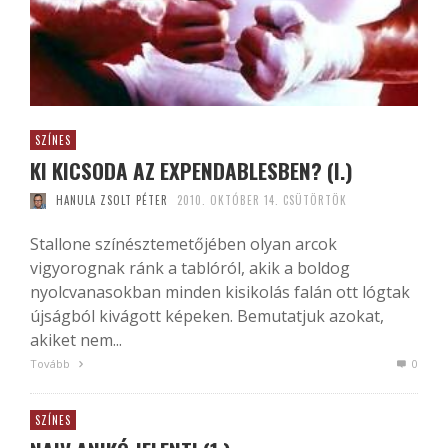
SZÍNES
KI KICSODA AZ EXPENDABLESBEN? (I.)
HANULA ZSOLT PÉTER
2010. OKTÓBER 14. CSÜTÖRTÖK
Stallone színésztemetőjében olyan arcok
vigyorognak ránk a tablóról, akik a boldog
nyolcvanasokban minden kisikolás falán ott lógtak
újságból kivágott képeken. Bemutatjuk azokat,
akiket nem...
Tovább
0
SZÍNES