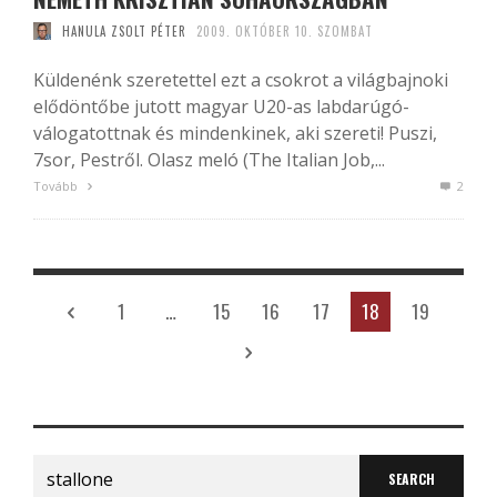
HANULA ZSOLT PÉTER
2009. OKTÓBER 10. SZOMBAT
Küldenénk szeretettel ezt a csokrot a világbajnoki
elődöntőbe jutott magyar U20-as labdarúgó-
válogatottnak és mindenkinek, aki szereti! Puszi,
7sor, Pestről. Olasz meló (The Italian Job,...
Tovább
2
1
…
15
16
17
18
19
Search
for: