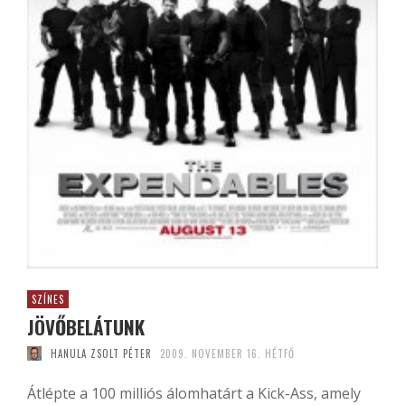
SZÍNES
JÖVŐBELÁTUNK
HANULA ZSOLT PÉTER
2009. NOVEMBER 16. HÉTFŐ
Átlépte a 100 milliós álomhatárt a Kick-Ass, amely