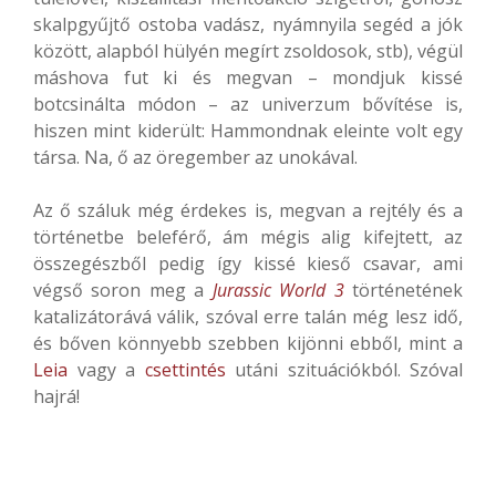
skalpgyűjtő ostoba vadász, nyámnyila segéd a jók
között, alapból hülyén megírt zsoldosok, stb), végül
máshova fut ki és megvan – mondjuk kissé
botcsinálta módon – az univerzum bővítése is,
hiszen mint kiderült: Hammondnak eleinte volt egy
társa. Na, ő az öregember az unokával.
Az ő száluk még érdekes is, megvan a rejtély és a
történetbe beleférő, ám mégis alig kifejtett, az
összegészből pedig így kissé kieső csavar, ami
végső soron meg a
Jurassic World 3
történetének
katalizátorává válik, szóval erre talán még lesz idő,
és bőven könnyebb szebben kijönni ebből, mint a
Leia
vagy a
csettintés
utáni szituációkból. Szóval
hajrá!