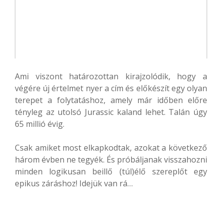
Ami viszont határozottan kirajzolódik, hogy a
végére új értelmet nyer a cím és előkészít egy olyan
terepet a folytatáshoz, amely már időben előre
tényleg az utolsó Jurassic kaland lehet. Talán úgy
65 millió évig.
Csak amiket most elkapkodtak, azokat a következő
három évben ne tegyék. És próbáljanak visszahozni
minden logikusan beillő (túl)élő szereplőt egy
epikus záráshoz! Idejük van rá…