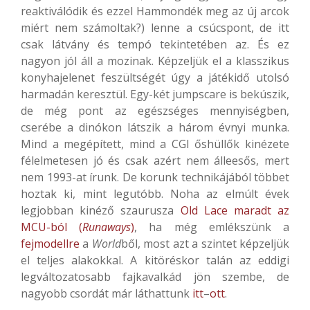
reaktiválódik és ezzel Hammondék meg az új arcok
miért nem számoltak?) lenne a csúcspont, de itt
csak látvány és tempó tekintetében az. És ez
nagyon jól áll a mozinak. Képzeljük el a klasszikus
konyhajelenet feszültségét úgy a játékidő utolsó
harmadán keresztül. Egy-két jumpscare is bekúszik,
de még pont az egészséges mennyiségben,
cserébe a dinókon látszik a három évnyi munka.
Mind a megépített, mind a CGI őshüllők kinézete
félelmetesen jó és csak azért nem álleesős, mert
nem 1993-at írunk. De korunk technikájából többet
hoztak ki, mint legutóbb. Noha az elmúlt évek
legjobban kinéző szaurusza
Old Lace maradt az
MCU-ból (
Runaways
)
, ha még emlékszünk a
fejmodellre
a
World
ből, most azt a szintet képzeljük
el teljes alakokkal. A kitöréskor talán az eddigi
legváltozatosabb fajkavalkád jön szembe, de
nagyobb csordát már láthattunk
itt
–
ott
.