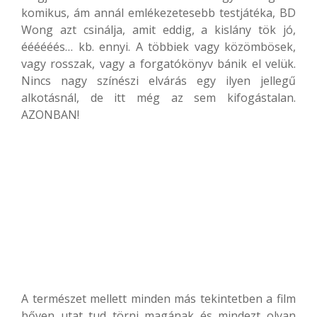
komikus, ám annál emlékezetesebb testjátéka, BD
Wong azt csinálja, amit eddig, a kislány tök jó,
éééééés… kb. ennyi. A többiek vagy közömbösek,
vagy rosszak, vagy a forgatókönyv bánik el velük.
Nincs nagy színészi elvárás egy ilyen jellegű
alkotásnál, de itt még az sem kifogástalan.
AZONBAN!
A természet mellett minden más tekintetben a film
bőven utat tud törni magának és mindezt olyan