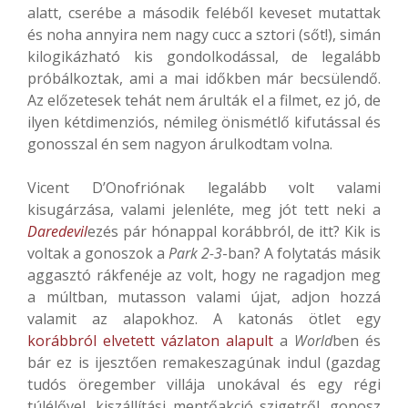
alatt, cserébe a második feléből keveset mutattak
és noha annyira nem nagy cucc a sztori (sőt!), simán
kilogikázható kis gondolkodással, de legalább
próbálkoztak, ami a mai időkben már becsülendő.
Az előzetesek tehát nem árulták el a filmet, ez jó, de
ilyen kétdimenziós, némileg önismétlő kifutással és
gonosszal én sem nagyon árulkodtam volna.
Vicent D’Onofriónak legalább volt valami
kisugárzása, valami jelenléte, meg jót tett neki a
Daredevil
ezés pár hónappal korábbról, de itt? Kik is
voltak a gonoszok a
Park 2-3
-ban? A folytatás másik
aggasztó rákfenéje az volt, hogy ne ragadjon meg
a múltban, mutasson valami újat, adjon hozzá
valamit az alapokhoz. A katonás ötlet egy
korábbról elvetett vázlaton alapult
a
World
ben és
bár ez is ijesztően remakeszagúnak indul (gazdag
tudós öregember villája unokával és egy régi
túlélővel, kiszállítási mentőakció szigetről, gonosz