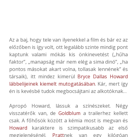
Az a baj, hogy tele van ilyenekkel a film és bár ez az
előzőben is így volt, ott legalább szinte mindig pont
kaptunk valami mókás kis önkinevetést („hűha
faktor”, „manapság már nem elég a sima dinó”, „ha
pontos másokat akart volna, tollasak lennének” és
társaik), itt mindez kimerül
Bryce Dallas Howard
lábbelijeinek kiemelt mutogatásában
. Kár, mert így
én is kevésbé tudok megbocsájtani az alkotóknak…
Apropó Howard, lássuk a színészeket. Négy
visszatérők van, de
Goldblum
a trailerhez kellett
csak. A főhősök között a kémia most is megvan és
Howard
karaktere is szimpatikusabb az első
megjelenésénél.
Pratt
nek van egy kilógóan