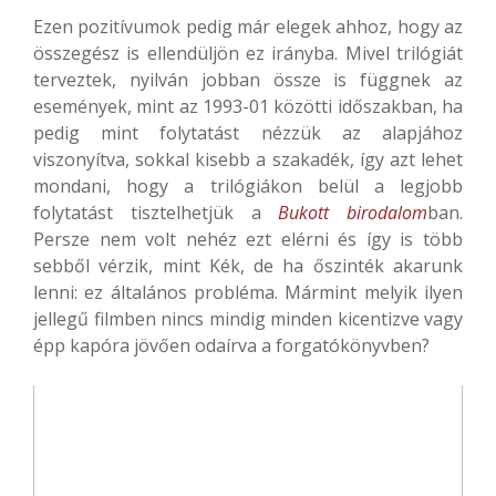
Ezen pozitívumok pedig már elegek ahhoz, hogy az
összegész is ellendüljön ez irányba. Mivel trilógiát
terveztek, nyilván jobban össze is függnek az
események, mint az 1993-01 közötti időszakban, ha
pedig mint folytatást nézzük az alapjához
viszonyítva, sokkal kisebb a szakadék, így azt lehet
mondani, hogy a trilógiákon belül a legjobb
folytatást tisztelhetjük a
Bukott birodalom
ban.
Persze nem volt nehéz ezt elérni és így is több
sebből vérzik, mint Kék, de ha őszinték akarunk
lenni: ez általános probléma. Mármint melyik ilyen
jellegű filmben nincs mindig minden kicentizve vagy
épp kapóra jövően odaírva a forgatókönyvben?