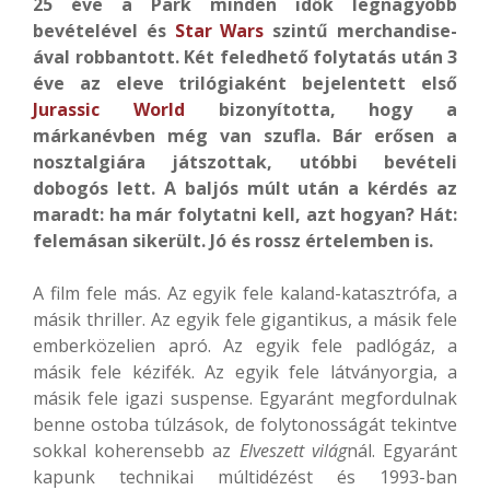
25 éve a Park minden idők legnagyobb
bevételével és
Star Wars
szintű merchandise-
ával robbantott. Két feledhető folytatás után 3
éve az eleve trilógiaként bejelentett első
Jurassic World
bizonyította, hogy a
márkanévben még van szufla. Bár erősen a
nosztalgiára játszottak, utóbbi bevételi
dobogós lett. A baljós múlt után a kérdés az
maradt: ha már folytatni kell, azt hogyan? Hát:
felemásan sikerült. Jó és rossz értelemben is.
A film fele más. Az egyik fele kaland-katasztrófa, a
másik thriller. Az egyik fele gigantikus, a másik fele
emberközelien apró. Az egyik fele padlógáz, a
másik fele kézifék. Az egyik fele látványorgia, a
másik fele igazi suspense. Egyaránt megfordulnak
benne ostoba túlzások, de folytonosságát tekintve
sokkal koherensebb az
Elveszett világ
nál. Egyaránt
kapunk technikai múltidézést és 1993-ban