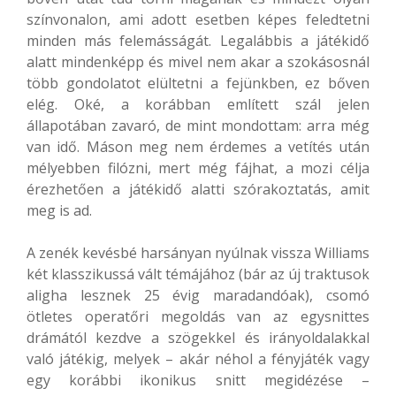
színvonalon, ami adott esetben képes feledtetni
minden más felemásságát. Legalábbis a játékidő
alatt mindenképp és mivel nem akar a szokásosnál
több gondolatot elültetni a fejünkben, ez bőven
elég. Oké, a korábban említett szál jelen
állapotában zavaró, de mint mondottam: arra még
van idő. Máson meg nem érdemes a vetítés után
mélyebben filózni, mert még fájhat, a mozi célja
érezhetően a játékidő alatti szórakoztatás, amit
meg is ad.
A zenék kevésbé harsányan nyúlnak vissza Williams
két klasszikussá vált témájához (bár az új traktusok
aligha lesznek 25 évig maradandóak), csomó
ötletes operatőri megoldás van az egysnittes
drámától kezdve a szögekkel és irányoldalakkal
való játékig, melyek – akár néhol a fényjáték vagy
egy korábbi ikonikus snitt megidézése –