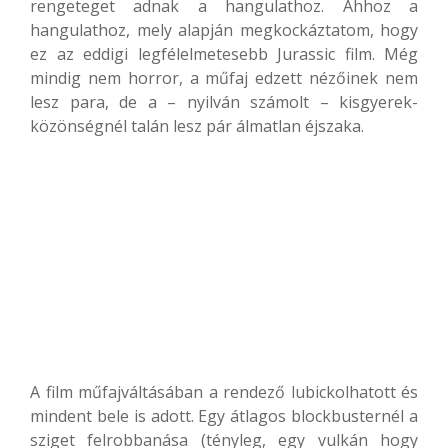
rengeteget adnak a hangulathoz. Ahhoz a
hangulathoz, mely alapján megkockáztatom, hogy
ez az eddigi legfélelmetesebb Jurassic film. Még
mindig nem horror, a műfaj edzett nézőinek nem
lesz para, de a – nyilván számolt – kisgyerek-
közönségnél talán lesz pár álmatlan éjszaka.
A film műfajváltásában a rendező lubickolhatott és
mindent bele is adott. Egy átlagos blockbusternél a
sziget felrobbanása (tényleg, egy vulkán hogy