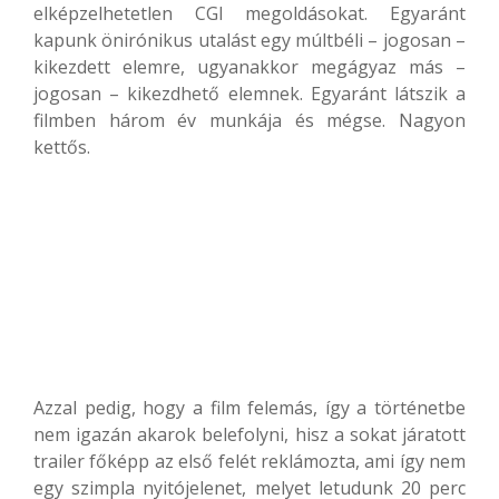
elképzelhetetlen CGI megoldásokat. Egyaránt
kapunk önirónikus utalást egy múltbéli – jogosan –
kikezdett elemre, ugyanakkor megágyaz más –
jogosan – kikezdhető elemnek. Egyaránt látszik a
filmben három év munkája és mégse. Nagyon
kettős.
Azzal pedig, hogy a film felemás, így a történetbe
nem igazán akarok belefolyni, hisz a sokat járatott
trailer főképp az első felét reklámozta, ami így nem
egy szimpla nyitójelenet, melyet letudunk 20 perc