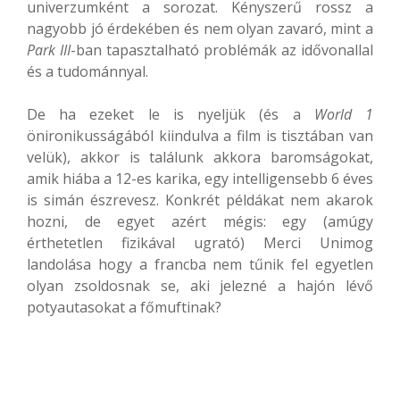
univerzumként a sorozat. Kényszerű rossz a
nagyobb jó érdekében és nem olyan zavaró, mint a
Park III
-ban tapasztalható problémák az idővonallal
és a tudománnyal.
De ha ezeket le is nyeljük (és a
World 1
önironikusságából kiindulva a film is tisztában van
velük), akkor is találunk akkora baromságokat,
amik hiába a 12-es karika, egy intelligensebb 6 éves
is simán észrevesz. Konkrét példákat nem akarok
hozni, de egyet azért mégis: egy (amúgy
érthetetlen fizikával ugrató) Merci Unimog
landolása hogy a francba nem tűnik fel egyetlen
olyan zsoldosnak se, aki jelezné a hajón lévő
potyautasokat a főmuftinak?