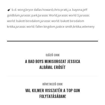
b.d. wong
bryce dallas howard
chris pratt
j.a. bayona
jeff
goldblum
jurassic park
Jurassic World
jurassic world 3
jurassic
world: bukott birodalom
jurassic world: bukott birodalom
kritika
jurassic world: fallen kingdom
justice smith
kritika
velemeny
ELŐZŐ CIKK
A BAD BOYS MINISOROZAT JESSICA
ALBÁVAL ERŐSÍT
KÖVETKEZŐ CIKK
VAL KILMER VISSZATÉR A TOP GUN
FOLYTATÁSÁBAN!