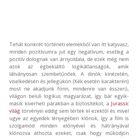
Tehát konkrét történeti elemekből van itt katyvasz,
minden pozitívumra jut egy negatívum, esetleg a
pozitív dolognak van árnyoldala, de ezek még nem
azok az égbekiáltó logikátlanságok, amik
látványosan szembetűnőek. A dinók kinézetén,
viselkedésén és jellegükön (Kék esetén karakterén)
most ne akadjunk fönn, mindenre van ésszerű,
világon belüli logikus magyarázat, így bár egyik-
másik kiverheti párakban a biztosítékot, a
Jurassic
világ
törvényei eddig sem tértek el ezektől és mivel
ugye az egyedek lényegében klónok, így a film is
szolgamód minden előnyével és hátrányával
klónozva áthozta ezeket, csak hogy működjön