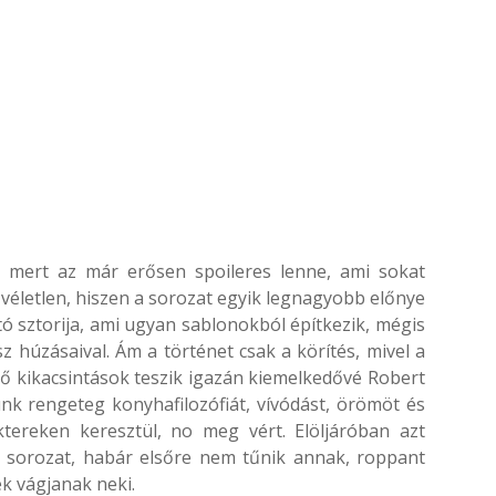
 mert az már erősen spoileres lenne, ami sokat
m véletlen, hiszen a sorozat egyik legnagyobb előnye
tó sztorija, ami ugyan sablonokból építkezik, mégis
 húzásaival. Ám a történet csak a körítés, mivel a
 kikacsintások teszik igazán kiemelkedővé Robert
k rengeteg konyhafilozófiát, vívódást, örömöt és
ktereken keresztül, no meg vért. Elöljáróban azt
 sorozat, habár elsőre nem tűnik annak, roppant
ek vágjanak neki.