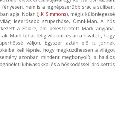
n fényesen, nem is a legnépszerűbb srác a suliban,
nban apja, Nolan (
J.K. Simmons
), mégis különlegessé
a világ legerősebb szuperhőse, Omni-Man. A hős
kezett a Földre, ám beleszeretett Mark anyjába,
ak. Mark tehát félig viltrumi és arra hivatott, hogy
perhőssé váljon. Egyszer aztán elő is jönnek
okaiba kell lépnie, hogy megküzdhessen a világot
esemény azonban mindent megbonyolít, s halálos
gánéleti kihívásokkal és a hősködéssel járó kettős