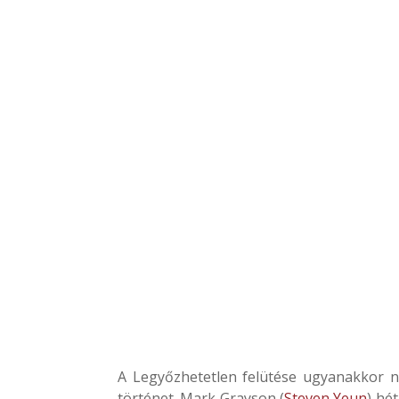
A Legyőzhetetlen felütése ugyanakkor n
történet. Mark Grayson (
Steven Yeun
) hé