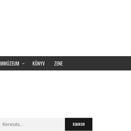
ILMMÚZEUM
KÖNYV
ZENE
Search
for: