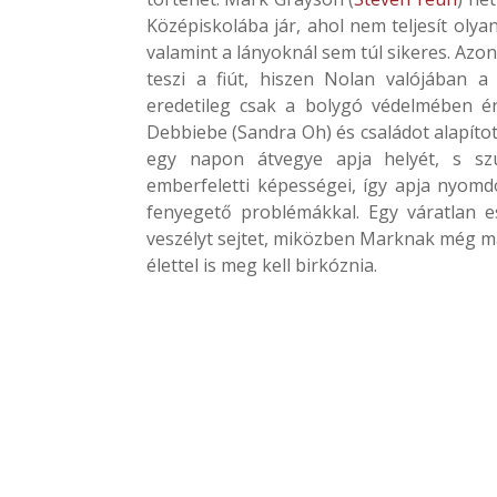
Középiskolába jár, ahol nem teljesít olya
valamint a lányoknál sem túl sikeres. Azo
teszi a fiút, hiszen Nolan valójában 
eredetileg csak a bolygó védelmében ér
Debbiebe (Sandra Oh) és családot alapított
egy napon átvegye apja helyét, s szu
emberfeletti képességei, így apja nyomd
fenyegető problémákkal. Egy váratlan 
veszélyt sejtet, miközben Marknak még ma
élettel is meg kell birkóznia.