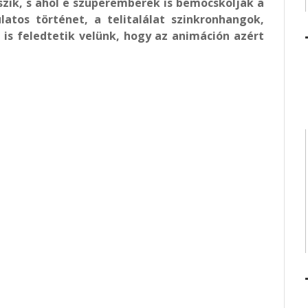
zik, s ahol e szuperemberek is bemocskolják a
atos történet, a telitalálat szinkronhangok,
is feledtetik velünk, hogy az animáción azért