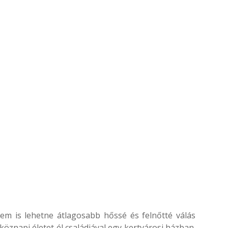
em is lehetne átlagosabb hőssé és felnőtté válás
tköznapi életet él családjával egy kertvárosi házban.