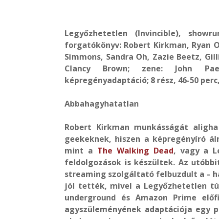
Legyőzhetetlen (Invincible), showr
forgatókönyv: Robert Kirkman, Ryan Ot
Simmons, Sandra Oh, Zazie Beetz, Gill
Clancy Brown; zene: John Paes
képregényadaptáció; 8 rész, 46-50 perc,
Abbahagyhatatlan
Robert Kirkman munkásságát aligh
geekeknek, hiszen a képregényíró á
mint a
The Walking Dead
, vagy a L
feldolgozások is készültek. Az utóbb
streaming szolgáltató felbuzdult a – 
jól tették, mivel a Legyőzhetetlen tú
underground és Amazon Prime előfi
agyszüleményének adaptációja egy pi