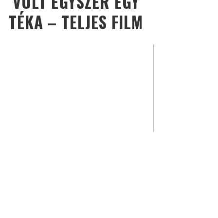
VOLT EGYSZER EGY
TÉKA – TELJES FILM