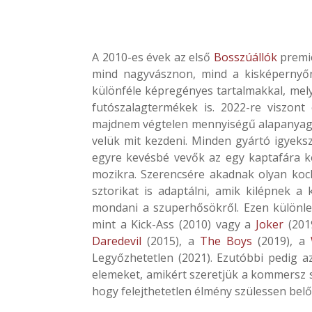
A 2010-es évek az első
Bosszúállók
premie
mind nagyvásznon, mind a kisképernyőn
különféle képregényes tartalmakkal, mel
futószalagtermékek is. 2022-re viszont
majdnem végtelen mennyiségű alapanyag á
velük mit kezdeni. Minden gyártó igyeks
egyre kevésbé vevők az egy kaptafára k
mozikra. Szerencsére akadnak olyan koc
sztorikat is adaptálni, amik kilépnek 
mondani a szuperhősökről. Ezen különleg
mint a Kick-Ass (2010) vagy a
Joker
(2019
Daredevil
(2015), a
The Boys
(2019), a
Legyőzhetetlen (2021). Ezutóbbi pedig a
elemeket, amikért szeretjük a kommersz sz
hogy felejthetetlen élmény szülessen belő