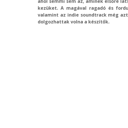
ahol semmi sem az, aminek elsőre láts
kezüket. A magával ragadó és fordul
valamint az indie soundtrack még azt 
dolgozhattak volna a készítők.