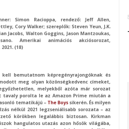
unner: Simon Racioppa, rendező: Jeff Allen,
tley, Cory Walker; szereplők: Steven Yeun, J.K.
ian Jacobs, Walton Goggins, Jason Mantzoukas,
ano. Amerikai animációs akciósorozat,
 2021. (18)
a kell bemutatnom képregényrajongóknak és
lmodott meg olyan közönségkedvenc címeket,
egyőzhetetlen, melyekből azóta már sorozat
it tavaly porolta le az Amazon Prime miután a
hasonló tematikájú –
The Boys
sikerén. És milyen
lzás nélkül 2021 legzseniálisabb sorozata – az
zető körökben legalábbis biztosan. Kirkman
szok hangulatos utazás azon hősök világába,