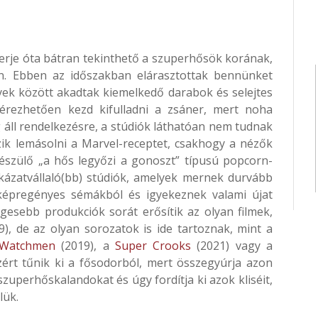
rje óta bátran tekinthető a szuperhősök korának,
. Ebben az időszakban elárasztottak bennünket
yek között akadtak kiemelkedő darabok és selejtes
 érezhetően kezd kifulladni a zsáner, mert noha
ll rendelkezésre, a stúdiók láthatóan nem tudnak
zik lemásolni a Marvel-receptet, csakhogy a nézők
észülő „a hős legyőzi a gonoszt” típusú popcorn-
kázatvállaló(bb) stúdiók, amelyek mernek durvább
a képregényes sémákból és igyekeznek valami újat
esebb produkciók sorát erősítik az olyan filmek,
), de az olyan sorozatok is ide tartoznak, mint a
Watchmen
(2019), a
Super Crooks
(2021) vagy a
zért tűnik ki a fősodorból, mert összegyúrja azon
uperhőskalandokat és úgy fordítja ki azok kliséit,
lük.