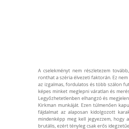
A cselekményt nem részletezem tovább,
ronthat a széria élvezeti faktorán. Ez ne
az izgalmas, fordulatos és több szálon fu
képes minket meglepni váratlan és merész
Legyőzhetetlenben elhangzó és megjelenő
Kirkman munkáját. Ezen túlmenően kapun
fájdalmat az alaposan kidolgozott kara
mindenképp meg kell jegyezzem, hogy a
brutális, ezért tényleg csak erős idegzetű