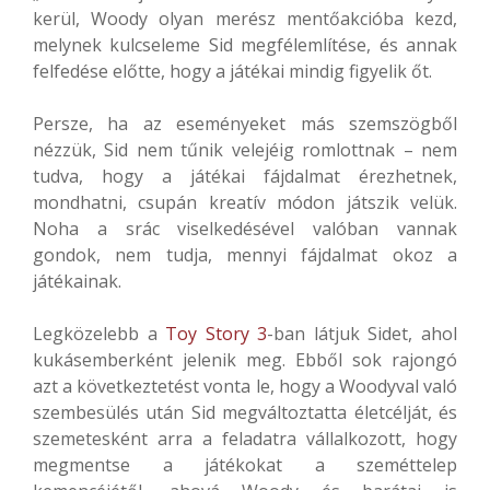
kerül, Woody olyan merész mentőakcióba kezd,
melynek kulcseleme Sid megfélemlítése, és annak
felfedése előtte, hogy a játékai mindig figyelik őt.
Persze, ha az eseményeket más szemszögből
nézzük, Sid nem tűnik velejéig romlottnak – nem
tudva, hogy a játékai fájdalmat érezhetnek,
mondhatni, csupán kreatív módon játszik velük.
Noha a srác viselkedésével valóban vannak
gondok, nem tudja, mennyi fájdalmat okoz a
játékainak.
Legközelebb a
Toy Story 3
-ban látjuk Sidet, ahol
kukásemberként jelenik meg. Ebből sok rajongó
azt a következtetést vonta le, hogy a Woodyval való
szembesülés után Sid megváltoztatta életcélját, és
szemetesként arra a feladatra vállalkozott, hogy
megmentse a játékokat a szeméttelep