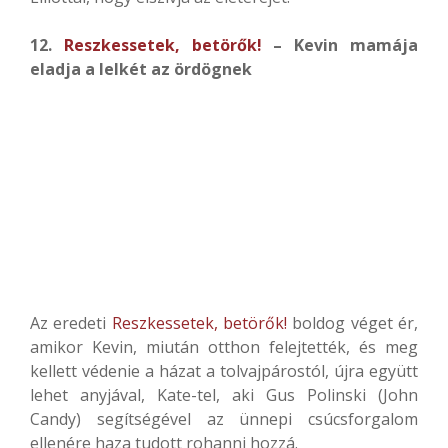
12.
Reszkessetek, betörők!
– Kevin mamája
eladja a lelkét az ördögnek
Az eredeti
Reszkessetek, betörők!
boldog véget ér,
amikor Kevin, miután otthon felejtették, és meg
kellett védenie a házat a tolvajpárostól, újra együtt
lehet anyjával, Kate-tel, aki Gus Polinski (John
Candy) segítségével az ünnepi csúcsforgalom
ellenére haza tudott rohanni hozzá.