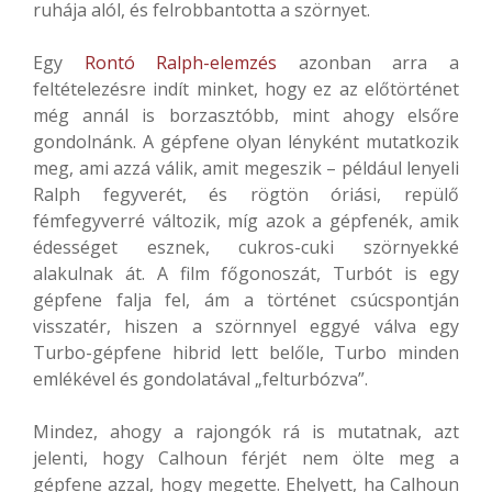
ruhája alól, és felrobbantotta a szörnyet.
Egy
Rontó Ralph-elemzés
azonban arra a
feltételezésre indít minket, hogy ez az előtörténet
még annál is borzasztóbb, mint ahogy elsőre
gondolnánk. A gépfene olyan lényként mutatkozik
meg, ami azzá válik, amit megeszik – például lenyeli
Ralph fegyverét, és rögtön óriási, repülő
fémfegyverré változik, míg azok a gépfenék, amik
édességet esznek, cukros-cuki szörnyekké
alakulnak át. A film főgonoszát, Turbót is egy
gépfene falja fel, ám a történet csúcspontján
visszatér, hiszen a szörnnyel eggyé válva egy
Turbo-gépfene hibrid lett belőle, Turbo minden
emlékével és gondolatával „felturbózva”.
Mindez, ahogy a rajongók rá is mutatnak, azt
jelenti, hogy Calhoun férjét nem ölte meg a
gépfene azzal, hogy megette. Ehelyett, ha Calhoun