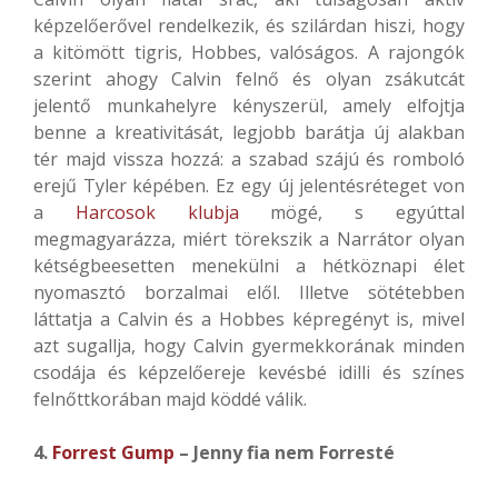
képzelőerővel rendelkezik, és szilárdan hiszi, hogy
a kitömött tigris, Hobbes, valóságos. A rajongók
szerint ahogy Calvin felnő és olyan zsákutcát
jelentő munkahelyre kényszerül, amely elfojtja
benne a kreativitását, legjobb barátja új alakban
tér majd vissza hozzá: a szabad szájú és romboló
erejű Tyler képében. Ez egy új jelentésréteget von
a
Harcosok klubja
mögé, s egyúttal
megmagyarázza, miért törekszik a Narrátor olyan
kétségbeesetten menekülni a hétköznapi élet
nyomasztó borzalmai elől. Illetve sötétebben
láttatja a Calvin és a Hobbes képregényt is, mivel
azt sugallja, hogy Calvin gyermekkorának minden
csodája és képzelőereje kevésbé idilli és színes
felnőttkorában majd köddé válik.
4.
Forrest Gump
– Jenny fia nem Forresté