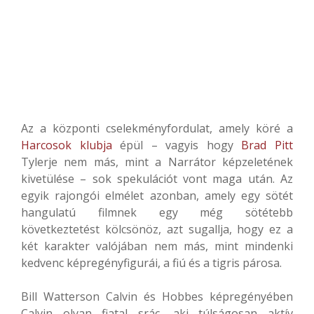
Az a központi cselekményfordulat, amely köré a
Harcosok klubja
épül – vagyis hogy
Brad Pitt
Tylerje nem más, mint a Narrátor képzeletének
kivetülése – sok spekulációt vont maga után. Az
egyik rajongói elmélet azonban, amely egy sötét
hangulatú filmnek egy még sötétebb
következtetést kölcsönöz, azt sugallja, hogy ez a
két karakter valójában nem más, mint mindenki
kedvenc képregényfigurái, a fiú és a tigris párosa.
Bill Watterson Calvin és Hobbes képregényében
Calvin olyan fiatal srác, aki túlságosan aktív