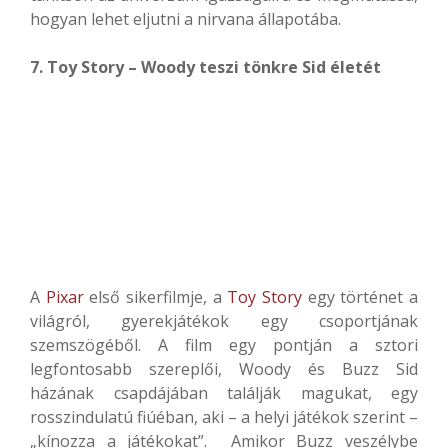
hogyan lehet eljutni a nirvana állapotába.
7. Toy Story – Woody teszi tönkre Sid életét
A
Pixar
első sikerfilmje, a
Toy Story
egy történet a
világról, gyerekjátékok egy csoportjának
szemszögéből. A film egy pontján a sztori
legfontosabb szereplői, Woody és Buzz Sid
házának csapdájában találják magukat, egy
rosszindulatú fiúéban, aki – a helyi játékok szerint –
„kínozza a játékokat”. Amikor Buzz veszélybe