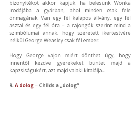
bizonyítékot akkor kapjuk, ha belesünk Wonka
irodájába a gyárban, ahol minden csak fele
önmagának. Van egy fél kalapos állvány, egy fél
asztal és egy fél óra – a rajongók szerint mind a
szimbólumai annak, hogy szeretett ikertestvére
nélkül George Weasley csak fél ember.
Hogy George vajon miért dönthet úgy, hogy
innentől kezdve gyerekeket büntet majd a
kapzsiságukért, azt majd valaki kitalálja…
9.
A dolog
– Childs a „dolog”