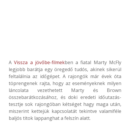
A
Vissza a jövőbe-filmek
ben a fiatal Marty McFly
legjobb barátja egy öregedő tudós, akinek sikerül
feltalálnia az időgépet. A rajongók már évek óta
töprengenek rajta, hogy az eseményeknek milyen
láncolata vezethetett Marty és Brown
összebarátkozásához, és doki eredeti időutazás-
tesztje sok rajongóban kétséget hagy maga után,
miszerint kettejük kapcsolatát tekintve valamiféle
baljós titok lappanghat a felszín alatt.