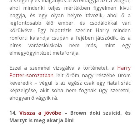
a szegény és magányos árva elhagyja azt a világot,
ahol mindenki teljes mértékben figyelmen kívül
hagyja, és egy olyan helyre távozik, ahol ő a
legfontosabb élő ember, és csodálókkal van
körülvéve. Egy hipotézis szerint Harry minden
roxforti kalandja csupán a fejében játszódik, és a
híres varázslóiskola nem más, mint egy
elmegyógyintézet metaforája.
Ezzel a szemmel vizsgálva a történetet, a
Harry
Potter-sorozatban
lelt öröm nagy részébe üröm
keveredik – végül is az egész csak egy fiatal srác
képzelgése, akit soha nem fognak úgy szeretni,
ahogyan ő vágyik rá.
14.
Vissza a jövőbe
– Brown doki szuicid, és
Martyt is meg akarja ölni