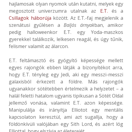
hajlamosak olyan nyomok után kutatni, melyek egy
megosztott univerzumra utalnak az
E.T.
és a
Csillagok háborúja
között. Az E.T.-faj megjelenik a
szenátusi gyűlésen a
Baljós árnyak
ban, amikor
pedig halloweenkor E.T. egy Yoda-maszkos
gyerekkel találkozik, lelkesen reagál, és úgy tűnik,
felismer valamit az álarcon.
E.T. feltámasztó és gyógyító képessége mellett
egyes rajongók ebben látják a bizonyítékot arra,
hogy E.T. tényleg egy Jedi, aki egy messzi-messzi
galaxisból érkezett a földre. Más rajongók
ugyanakkor sötétebben értelmezik a helyzetet – a
halál feletti hatalom ugyanis tipikusan a Sötét Oldal
jellemző vonása, valamint E.T. azon képessége.
Manipulálja és irányítja Elliotot egy mentális
kapcsolaton keresztül, ami azt sugallja, hogy a
földönkívüli valójában egy Sith Lord, és azért lóg
Elliottal, hogy elszívja az életerejét.