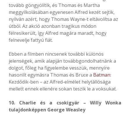
tovább göngyölítik, és Thomas és Martha
meggyilkolásában egyenesen Alfred kezét sejtik,
nyilván azért, hogy Thomas Wayne-t eltávolítsa az
útból. Az akció azonban tragikus módon
félresikerült, így Alfred magára maradt, hogy
felnevelje fattyú fiát.
Ebben a filmben nincsenek további különös
jelenségek, amik alapján továbbgondolhatnánk a
dolgot, főleg ha figyelembe vesszük, mennyire
hasonlít egymásra Thomas és Bruce a
Batman
:
Kezdődik-ben – az Alfred-elmélet helytállósága
mellett ennek ellenére sokan teszik le a voksukat.
10. Charlie és a csokigyár – Willy Wonka
tulajdonképpen George Weasley