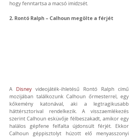
hogy fenntartsa a macsó imidzsét.
2. Rontó Ralph – Calhoun megölte a férjét
A
Disney
videojáték-ihletésű Rontó Ralph című
mozijában találkozunk Calhoun őrmesterrel, egy
kőkemény katonával, aki a legtragikusabb
háttérsztorival rendelkezik. A visszaemlékezés
szerint Calhoun esküvője félbeszakadt, amikor egy
halálos gépfene felfalta újdonsült férjét. Ekkor
Calhoun géppisztolyt húzott elő menyasszonyi