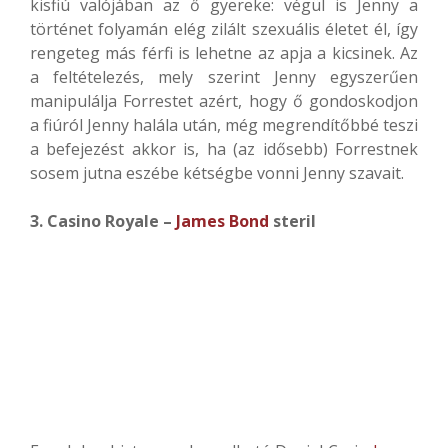
kisfiú valójában az ő gyereke: végül is Jenny a
történet folyamán elég zilált szexuális életet él, így
rengeteg más férfi is lehetne az apja a kicsinek. Az
a feltételezés, mely szerint Jenny egyszerűen
manipulálja Forrestet azért, hogy ő gondoskodjon
a fiúról Jenny halála után, még megrendítőbbé teszi
a befejezést akkor is, ha (az idősebb) Forrestnek
sosem jutna eszébe kétségbe vonni Jenny szavait.
3. Casino Royale –
James Bond
steril