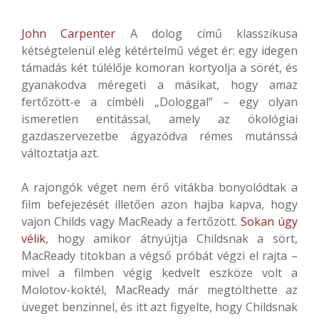
John Carpenter
A dolog című klasszikusa
kétségtelenül elég kétértelmű véget ér: egy idegen
támadás két túlélője komoran kortyolja a sörét, és
gyanakodva méregeti a másikat, hogy amaz
fertőzött-e a címbéli „Dologgal” – egy olyan
ismeretlen entitással, amely az ökológiai
gazdaszervezetbe ágyazódva rémes mutánssá
változtatja azt.
A rajongók véget nem érő vitákba bonyolódtak a
film befejezését illetően azon hajba kapva, hogy
vajon Childs vagy MacReady a fertőzött.
Sokan úgy
vélik
, hogy amikor átnyújtja Childsnak a sört,
MacReady titokban a végső próbát végzi el rajta –
mivel a filmben végig kedvelt eszköze volt a
Molotov-koktél, MacReady már megtölthette az
üveget benzinnel, és itt azt figyelte, hogy Childsnak