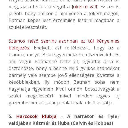
meg, az a férfi, aki végül a
Jokerré vált
. Ez azt is
jelenti, hogy amikor a film végén a Jokert megöli,
Batman képes lesz érzelmileg lezárni magában a
szülei elvesztését.
Számos néző szerint azonban ez túl kényelmes
befejezés
. Ehelyett azt feltételezik, hogy az a
trauma, melyet Bruce gyermekként elszenvedett és
ami végül Batmanné tette őt, egyúttal arra is
ösztönözte, hogy a benne rejlő gyilkos szándékot
bármely vele szembe jövő ellenségére kivetítse a
későbbiekben. Ily módon Batman soha nem
hagyhatja figyelmen kívül önnön bosszúvágyát a
szülei megöléséért, mivel minden egyes új
gazemberben a családja halálának felelősét látja.
5.
Harcosok klubja
– A narrátor és Tyler
valójában Kázmér és Huba (Calvin és Hobbes)