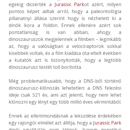
egekig dicsérték a
Jurassic Park
ot azért, milyen
pontos képet adtak arról, hogy a paleontológia
pillanatnyi állása szerint hogy is nézhetett ki a
dinók kora a földön. Ennek ellenére azért sok
pontatlanság is van abban, ahogy a
dinoszauruszok megjelennek a filmben – leginkább
az, hogy a valóságban a velociraptorok sokkal
kisebbek voltak, és a film kiadása óta eltelt években
a kutatók azt is bizonyították, hogy a legtöbb
dinoszaurusz testét toll borította.
Még problematikusabb, hogy a DNS-ből történő
dinoszaurusz-klónozás lehetetlen: a DNS felezési
ideje csak 521 év, ami azt jelenti, hogy nem lehet
klónozni egy lényt egy több millió éves vérmintából.
Ennek az ellentmondásnak a leküzdése érdekében
egy rajongói elmélet azt állítja, hogy a
Jurassic Park
dinói egyáltalán nem klónok, hanem genetikai