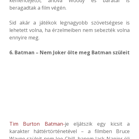
kemencéjétől, ahová Woody és barátai is
beragadtak a film végén.
Sid akár a játékok legnagyobb szövetségese is
lehetett volna, ha érzelmeiben nem sebezték volna
ennyire meg.
6. Batman – Nem Joker ölte meg Batman szüleit
Tim Burton
Batman-
je eljátszik egy kicsit a
karakter háttértörténetével – a filmben Bruce
Wayne szüleit nem Joe Chill, hanem Jack Napier öli