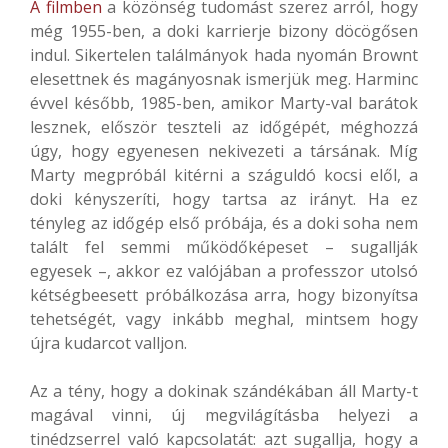
A filmben
a közönség tudomást szerez arról, hogy
még 1955-ben, a doki karrierje bizony döcögősen
indul. Sikertelen találmányok hada nyomán Brownt
elesettnek és magányosnak ismerjük meg. Harminc
évvel később, 1985-ben, amikor Marty-val barátok
lesznek, először teszteli az időgépét, méghozzá
úgy, hogy egyenesen nekivezeti a társának. Míg
Marty megpróbál kitérni a száguldó kocsi elől, a
doki kényszeríti, hogy tartsa az irányt. Ha ez
tényleg az időgép első próbája, és a doki soha nem
talált fel semmi működőképeset – sugallják
egyesek –, akkor ez valójában a professzor utolsó
kétségbeesett próbálkozása arra, hogy bizonyítsa
tehetségét, vagy inkább meghal, mintsem hogy
újra kudarcot valljon.
Az a tény, hogy a dokinak szándékában áll Marty-t
magával vinni, új megvilágításba helyezi a
tinédzserrel való kapcsolatát: azt sugallja, hogy a