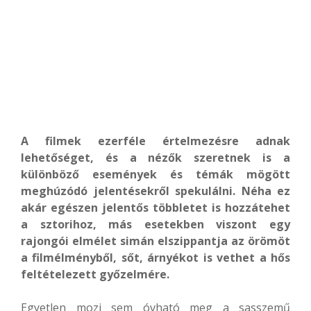
A filmek ezerféle értelmezésre adnak
lehetőséget, és a nézők szeretnek is a
különböző események és témák mögött
meghúzódó jelentésekről spekulálni. Néha ez
akár egészen jelentős többletet is hozzátehet
a sztorihoz, más esetekben viszont egy
rajongói elmélet simán elszippantja az örömöt
a filmélményből, sőt, árnyékot is vethet a hős
feltételezett győzelmére.
Egyetlen mozi sem óvható meg a sasszemű