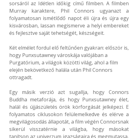
sorsáról az Idétlen időkig című filmben. A filmben
Murray karaktere, Phil Connors ugyanazt a
folyamatosan ismétlődő napot éli újra és újra egy
kisvárosban, lassan megismerve a helyi embereket
és fejlesztve saját tehetségét, készségeit.
Két elmélet fordul elő feltűnően gyakran: először is,
hogy Punxsutawney városkája valójában a
Purgatórium, a világok közötti világ, ahol a film
elején bekövetkező halála után Phil Connors
ottragadt.
Egy másik verzió azt sugallja, hogy Connors
Buddha metaforája, és hogy Punxsutawney élet,
halál és újjászületés örök körforgását jelképezi. E
folyamatos ciklusokon felülemelkedve és elérve a
megvilágosodás állapotát, a film végén Connorsnak
sikerül visszatérnie a világba, hogy másokat
tanítson az univerzum igazságaira és megmutassa,