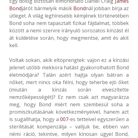
Egy dolog biztosan elmondható Daniel Craig
James
Bond
járól: bármelyik másik
Bond
nál jobban bírja az
ütleget. A világ leghíresebb kémjének történetében
Bond soha nem tapasztalt fizikai fájdalmat, többek
között a nemi szervre irányuló sorozatos kínzást él
át küldetése során, hogy megmentse, amit és akit
kell.
Voltak sokan, akik eltöprengtek: vajon ez a kínzási
jelenet utóbb mekkora hatást gyakorolhatott Bond
életmódjára? Talán azért hajtja olyan bátran a
nőket, mert nincs oka félni, hogy teherbe ejti őket
(miután a kínzás során elveszítette
nemzőképességét)? Ez nem csak azt magyarázza
meg, hogy Bond miért nem szembesül soha a
promiszkuitásának következményeivel, hanem azt
is sugallhatja, hogy a
007
-es tetteivel egyszerűen a
sterilitását kompenzálja – valljuk be, ebben van
némi ráció, tekintve, milyen kínosan ügyel Bond,