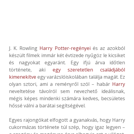
J. K. Rowling
Harry Potter-regényei
és az azokból
készült filmek immár két évtizede nyűgöz le kicsiket
és nagyokat egyaránt. Egy ifjú árva időtlen
története, aki
egy szeretetlen családjából
kimenekítve
egy varázslóiskolában találja magát. Ez
olyan sztori, ami a reményről szól – habár
Harry
neveltetése távolról sem nevezhető ideálisnak,
mégis képes mindenki számára kedves, becsületes
hőssé válni a barátai segítségével.
Egyes rajongókat elfogott a gyanakvás, hogy Harry
cukormázas története túl szép, hogy igaz legyen –