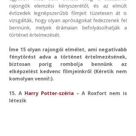
rajongók elemzési kényszerétől, és az elmúlt
évtizedek legnépszerűbb filmjeit tüzetesen át is
vizsgálták, hogy olyan apróságokat fedezzenek fel
bennünk, melyek drámaian befolyásolhatják a
történet értelmezését.
Íme 15 olyan rajongói elmélet, ami negatívabb
fénytörést adva a történet értelmezésének,
biztosan porig rombolja bennünk az
elképzelést kedvenc filmjeinkről (Kéretik nem
komolyan venni!:).
15. A
Harry Potter-széria
– A Roxfort nem is
létezik