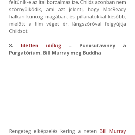
feltűnik-e az ital borzalmas íze. Childs azonban nem
szörnyülködik, ami azt jelenti, hogy MacReady
halkan kuncog magában, és pillanatokkal később,
mielőtt a film véget ér, lángszóróval felgyújtja
Childsot.
8.
Idétlen időkig
– Punxsutawney a
Purgatórium, Bill Murray meg Buddha
Rengeteg elképzelés kering a neten
Bill Murray