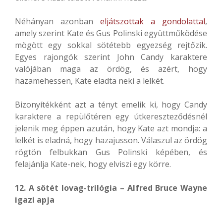
Néhányan azonban
eljátszottak a gondolattal
,
amely szerint Kate és Gus Polinski együttműködése
mögött egy sokkal sötétebb egyezség rejtőzik.
Egyes rajongók szerint John Candy karaktere
valójában maga az ördög, és azért, hogy
hazamehessen, Kate eladta neki a lelkét.
Bizonyítékként azt a tényt emelik ki, hogy Candy
karaktere a repülőtéren egy útkereszteződésnél
jelenik meg éppen azután, hogy Kate azt mondja: a
lelkét is eladná, hogy hazajusson. Válaszul az ördög
rögtön felbukkan Gus Polinski képében, és
felajánlja Kate-nek, hogy elviszi egy körre.
12. A sötét lovag-trilógia – Alfred Bruce Wayne
igazi apja