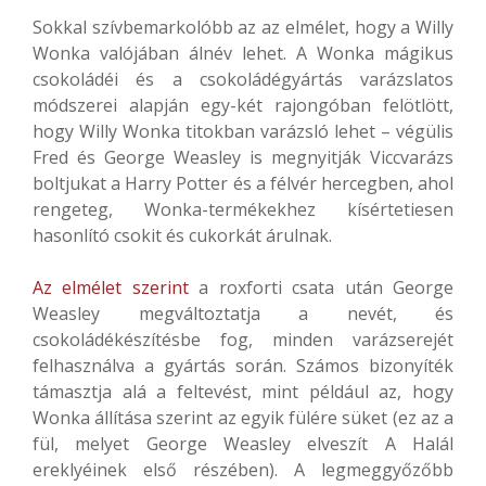
Sokkal szívbemarkolóbb az az elmélet, hogy a Willy
Wonka valójában álnév lehet. A Wonka mágikus
csokoládéi és a csokoládégyártás varázslatos
módszerei alapján egy-két rajongóban felötlött,
hogy Willy Wonka titokban varázsló lehet – végülis
Fred és George Weasley is megnyitják Viccvarázs
boltjukat a Harry Potter és a félvér hercegben, ahol
rengeteg, Wonka-termékekhez kísértetiesen
hasonlító csokit és cukorkát árulnak.
Az elmélet szerint
a roxforti csata után George
Weasley megváltoztatja a nevét, és
csokoládékészítésbe fog, minden varázserejét
felhasználva a gyártás során. Számos bizonyíték
támasztja alá a feltevést, mint például az, hogy
Wonka állítása szerint az egyik fülére süket (ez az a
fül, melyet George Weasley elveszít A Halál
ereklyéinek első részében). A legmeggyőzőbb