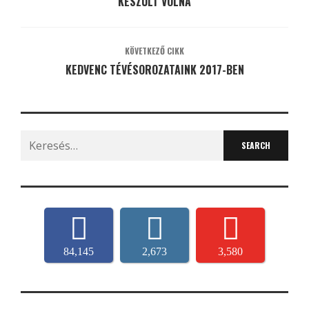
KÉSZÜLT VOLNA
KÖVETKEZŐ CIKK
KEDVENC TÉVÉSOROZATAINK 2017-BEN
Search
for:
84,145
2,673
3,580