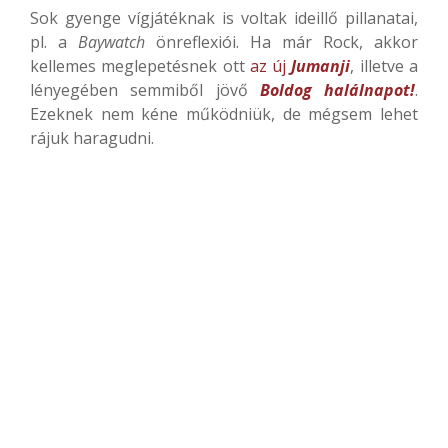
Sok gyenge vígjátéknak is voltak ideillő pillanatai,
pl. a
Baywatch
önreflexiói. Ha már Rock, akkor
kellemes meglepetésnek ott
az új
Jumanji
, illetve a
lényegében semmiből jövő
Boldog halálnapot!
.
Ezeknek nem kéne működniük, de mégsem lehet
rájuk haragudni.