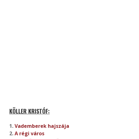
KÖLLER KRISTÓF:
1.
Vademberek hajszája
2.
A régi város