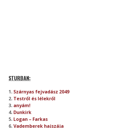
STURBAN:
1.
Szárnyas fejvadász 2049
2.
Testről és lélekről
3.
anyám!
4.
Dunkirk
5.
Logan – Farkas
6.
Vademberek hajszája