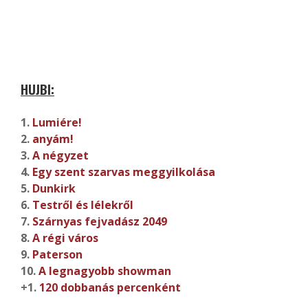
HUJBI:
1.
Lumiére!
2.
anyám!
3.
A négyzet
4.
Egy szent szarvas meggyilkolása
5.
Dunkirk
6.
Testről és lélekről
7.
Szárnyas fejvadász 2049
8.
A régi város
9.
Paterson
10.
A legnagyobb showman
+1.
120 dobbanás percenként