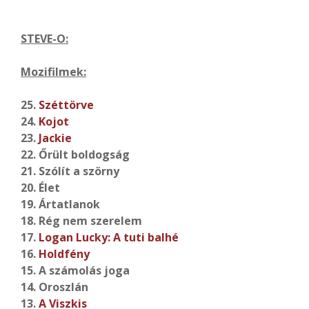
STEVE-O:
Mozifilmek:
25.
Széttörve
24.
Kojot
23.
Jackie
22. Őrült boldogság
21. Szólít a szörny
20. Élet
19. Ártatlanok
18. Rég nem szerelem
17.
Logan Lucky: A tuti balhé
16.
Holdfény
15. A számolás joga
14. Oroszlán
13.
A Viszkis