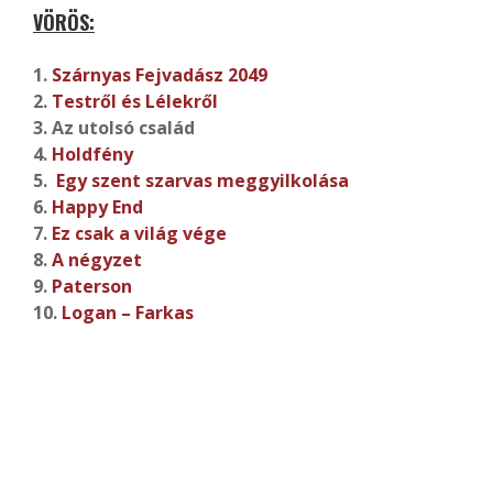
VÖRÖS:
1.
Szárnyas Fejvadász 2049
2.
Testről és Lélekről
3. Az utolsó család
4.
Holdfény
5.
Egy szent szarvas meggyilkolása
6.
Happy End
7.
Ez csak a világ vége
8.
A négyzet
9.
Paterson
10.
Logan – Farkas