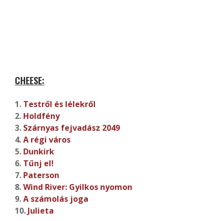
CHEESE:
1.
Testről és lélekről
2.
Holdfény
3.
Szárnyas fejvadász 2049
4.
A régi város
5.
Dunkirk
6.
Tűnj el!
7.
Paterson
8.
Wind River: Gyilkos nyomon
9.
A számolás joga
10.
Julieta