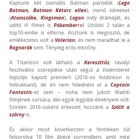
Kaptunk két zseniális Batman paródiát (
Lego
Batman
,
Batman Kétarc ellen
), menő kémeket
(
Atomszőke
,
Kingsman
),
Logan
mély
drámáját, és
üdítő ifi filmet is
Pókember
rel
. Utóbbi 2 talán a
top10-embe is elférne. Köztünk is megosztó, de
emlékezetes volt a
Valerian
, és nem maradhat le a
Ragnarök
sem. Tényleg erős mezőny.
A Titanicon volt látható a
Kereszttűz
, tavalyi
fesztiválos szereplése után végül a
Vademberek
hajszája
kapott premiert (2016-os listáinkon is
felbukkant), de én nem feledném el a
Captain
Fantastic
-et sem – noha nem jutott Waititi
filmjének sorsára, idei egyik legjobb élményem volt.
Szintén 2016-osként érkezett hozzánk a
Szólít a
szörny
is.
És akkor most következzen a fentieken túl
felsorolva 10 film ábécé sorrendben, amit még