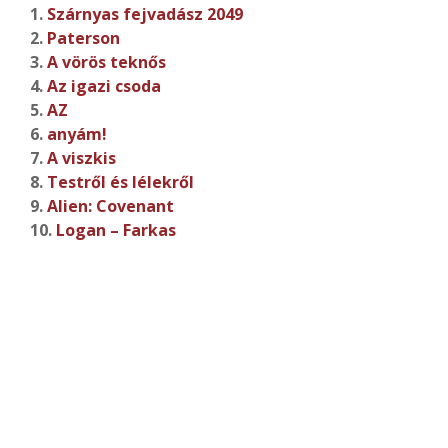
1.
Szárnyas fejvadász 2049
2.
Paterson
3.
A vörös teknős
4.
Az igazi csoda
5.
AZ
6.
anyám!
7.
A viszkis
8.
Testről és lélekről
9.
Alien: Covenant
10.
Logan – Farkas