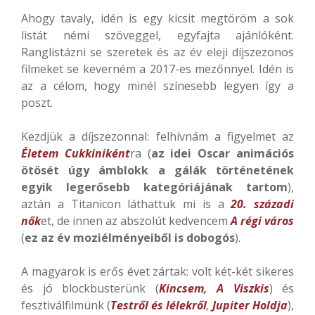
Ahogy tavaly, idén is egy kicsit megtöröm a sok
listát némi szöveggel, egyfajta ajánlóként.
Ranglistázni se szeretek és az év eleji díjszezonos
filmeket se keverném a 2017-es mezőnnyel. Idén is
az a célom, hogy minél színesebb legyen így a
poszt.
Kezdjük a díjszezonnal: felhívnám a figyelmet az
Életem Cukkiniként
ra (
az idei Oscar animációs
ötösét úgy ámblokk a gálák történetének
egyik legerősebb kategóriájának tartom
),
aztán a Titanicon láthattuk mi is a
20. századi
nők
et, de innen az abszolút kedvencem
A régi város
(
ez az év moziélményeiből is dobogós
).
A magyarok is erős évet zártak: volt két-két sikeres
és jó blockbusterünk (
Kincsem
,
A Viszkis
) és
fesztiválfilmünk (
Testről és lélekről
,
Jupiter Holdja
),