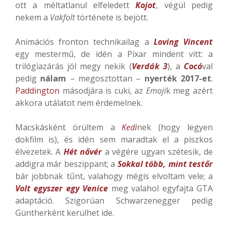
ott a méltatlanul elfeledett
Kojot
, végül pedig
nekem a
Vakfolt
története is bejött.
Animációs fronton technikailag a
Loving Vincent
egy mestermű, de idén a Pixar mindent vitt: a
trilógiazárás jól megy nekik (
Verdák 3
), a
Cocó
val
pedig
nálam
– megosztottan –
nyerték 2017-et
.
Paddington
másodjára is cuki, az
Emoji
k meg azért
akkora utálatot nem érdemelnek.
Macskásként örültem a
Kedi
nek (hogy legyen
dokfilm is), és idén sem maradtak el a piszkos
élvezetek. A
Hét nővér
a végére ugyan szétesik, de
addigra már beszippant; a
Sokkal több, mint testőr
bár jobbnak tűnt, valahogy mégis elvoltam vele; a
Volt egyszer egy Venice
meg valahol egyfajta GTA
adaptáció. Szigorúan Schwarzenegger pedig
Güntherként kerülhet ide.