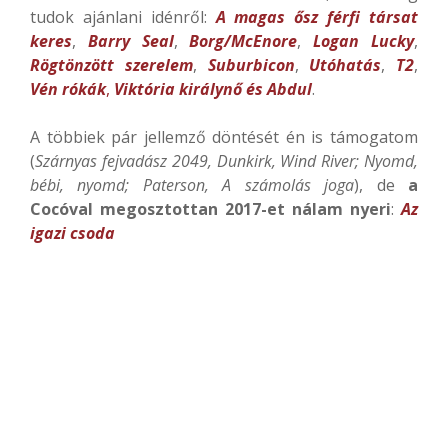
tudok ajánlani idénről:
A magas ősz férfi társat
keres
,
Barry Seal
,
Borg/McEnore
,
Logan Lucky
,
Rögtönzött szerelem
,
Suburbicon
,
Utóhatás
,
T2
,
Vén rókák
,
Viktória királynő és Abdul
.
A többiek pár jellemző döntését én is támogatom
(
Szárnyas fejvadász 2049, Dunkirk, Wind River; Nyomd,
bébi, nyomd; Paterson, A számolás joga
), de
a
Cocóval megosztottan 2017-et nálam nyeri
:
Az
igazi csoda