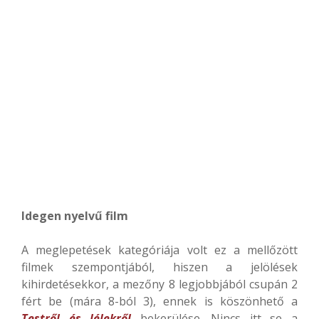
Idegen nyelvű film
A meglepetések kategóriája volt ez a mellőzött
filmek szempontjából, hiszen a jelölések
kihirdetésekkor, a mezőny 8 legjobbjából csupán 2
fért be (mára 8-ból 3), ennek is köszönhető a
Testről és lélekről
bekerülése. Nincs itt se a