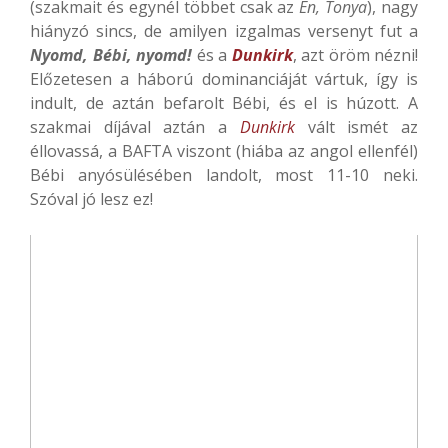
(szakmait és egynél többet csak az
Én, Tonya
), nagy
hiányzó sincs, de amilyen izgalmas versenyt fut a
Nyomd, Bébi, nyomd!
és a
Dunkirk
, azt öröm nézni!
Előzetesen a háború dominanciáját vártuk, így is
indult, de aztán befarolt Bébi, és el is húzott. A
szakmai díjával aztán a
Dunkirk
vált ismét az
éllovassá, a BAFTA viszont (hiába az angol ellenfél)
Bébi anyósülésében landolt, most 11-10 neki.
Szóval jó lesz ez!