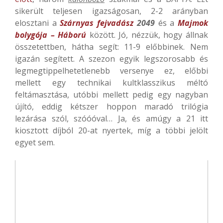
sikerült teljesen igazságosan, 2-2 arányban
elosztani a
Szárnyas fejvadász
2049
és a
Majmok
bolygója – Háború
között. Jó, nézzük, hogy állnak
összetettben, hátha segít: 11-9 előbbinek. Nem
igazán segített. A szezon egyik legszorosabb és
legmegtippelhetetlenebb versenye ez, előbbi
mellett egy technikai kultklasszikus méltó
feltámasztása, utóbbi mellett pedig egy nagyban
újító, eddig kétszer hoppon maradó trilógia
lezárása szól, szóóóval… Ja, és amúgy a 21 itt
kiosztott díjból 20-at nyertek, míg a többi jelölt
egyet sem.