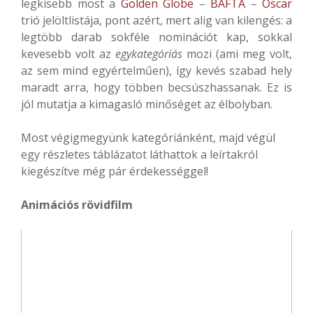
legkisebb most a
Golden Globe
–
BAFTA
–
Oscar
trió jelöltlistája, pont azért, mert alig van kilengés: a
legtöbb darab sokféle nominációt kap, sokkal
kevesebb volt az
egykategóriás
mozi (ami meg volt,
az sem mind egyértelműen), így kevés szabad hely
maradt arra, hogy többen becsúszhassanak. Ez is
jól mutatja a kimagasló minőséget az élbolyban.
Most végigmegyünk kategóriánként, majd végül
egy részletes táblázatot láthattok a leírtakról
kiegészítve még pár érdekességgel!
Animációs rövidfilm