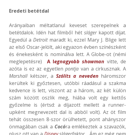
Eredeti betétdal
Arányaiban méltatlanul keveset szerepelnek a
betétdalok. Idén hat filmből hét
sláger
kapott díjat.
Egyedül a
Detroit
maradt ki, ezzel Mary J. Blige lett
az első Oscar-jelölt, aki egyazon évben színészként
és énekesként is nominálva lett. A Globe-ot (némi
meglepetésre)
A l
egnagyobb showman
vitte, de
azóta is ez az egyetlen
pontja
van a cirkusznak. A
Marshall
kétszer, a
Szólíts a neveden
háromszor
kerültek ki győztesen, utóbbi ráadásul a szakma
kedvence is lett, viszont az a három, az két külön
szám között oszlik meg, hiába volt egy kettős
győzelme is (értsd: a díjazott mellett a runner-
upként megnevezett dal is abból volt). Az öt film
tehát összesen 8-szor örülhetett, pont ahányszor
önmagában csak a
Cocó
ra emlékeztek a szavazók,
plusz ott van a
Disney
slágerfaktor
… Ám ez még nem