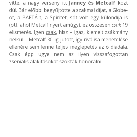
vitte, a nagy verseny itt
Janney és Metcalf
közt
dúl. Bár előbbi begyűjtötte a szakmai díjat, a Globe-
ot, a BAFTÁ-t, a Spiritet, sőt volt egy különdíja is
(ott, ahol Metcalf nyert amúgy), ez összesen
csak
19
elismerés. Igen
csak
, hisz – igaz, kiemelt zsákmány
nélkül – Metcalf 30-ig jutott, így riválisa menetelése
ellenére sem lenne teljes meglepetés az ő diadala.
Csak épp ugye nem az ilyen visszafogottan
zseniális alakításokat szokták honorálni…