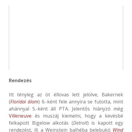
Rendezés
Itt tényleg az öt éllovas lett jelölve, Bakernek
(
Floridai álom
) 6.-ként fele annyira se futotta, mint
ahánnyal 5.-ként áll PTA. Jelentős hiányzó még
Villeneuve
és muszáj kiemelni, hogy a kevésbé
felkapott Bigelow alkotás (
Detroit
) is kapott egy
rendezést, ill. a Weinstein balhéba belebukó
Wind