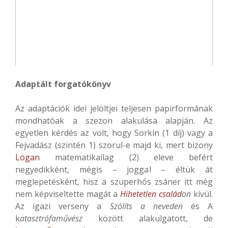
Adaptált forgatókönyv
Az adaptációk idei jelöltjei teljesen papírformának
mondhatóak a szezon alakulása alapján. Az
egyetlen kérdés az volt, hogy Sorkin (1 díj) vagy a
Fejvadász (szintén 1) szorul-e majd ki, mert bizony
Logan
matematikailag (2) eleve befért
negyedikként, mégis – joggal – éltük át
meglepetésként, hisz a szuperhős zsáner itt még
nem képviseltette magát a
Hihetetlen család
on
kívül.
Az igazi verseny a
Szólíts a neveden
és A
k
atasztrófaművész
között alakulgatott, de