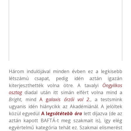
Három indulójával minden évben ez a legkisebb
létszámú csapat, pedig idén aztán igazán
kiterjeszthették volna ötre. A tavalyi
Öngyilkos
osztag
diadal után itt simán elfért volna mind a
Bright
, mind
A g
alaxis őrzői vol 2.
, a testsmink
ugyanis idén hiánycikk az Akadémiánál. A jelöltek
közül egyedül
A l
egsötétebb óra
lett díjazva (de az
aztán kapott BAFTÁ-t meg szakmait is), így elég
egyértelmű kategória tehát ez. Szakmai elismerést