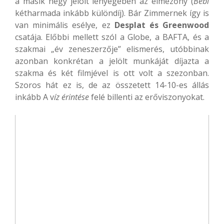
a másik négy jelölt lényegében az élmezőny (
Bébi
kétharmada inkább különdíj). Bár Zimmernek így is
van minimális esélye, ez
Desplat és Greenwood
csatája. Előbbi mellett szól a Globe, a BAFTA, és a
szakmai „év zeneszerzője” elismerés, utóbbinak
azonban konkrétan a jelölt munkáját díjazta a
szakma és két filmjével is ott volt a szezonban.
Szoros hát ez is, de az összetett 14-10-es állás
inkább A v
íz érintése
felé billenti az erőviszonyokat.