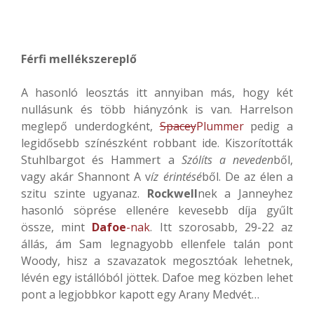
Férfi mellékszereplő
A hasonló leosztás itt annyiban más, hogy két
nullásunk és több hiányzónk is van. Harrelson
meglepő underdogként,
Spacey
Plummer
pedig a
legidősebb színészként robbant ide. Kiszorították
Stuhlbargot és Hammert a
Szólíts a neveden
ből,
vagy akár Shannont A v
íz érintésé
ből. De az élen a
szitu szinte ugyanaz.
Rockwell
nek a Janneyhez
hasonló söprése ellenére kevesebb díja gyűlt
össze, mint
Dafoe
-nak
. Itt szorosabb, 29-22 az
állás, ám Sam legnagyobb ellenfele talán pont
Woody, hisz a szavazatok megosztóak lehetnek,
lévén egy istállóból jöttek. Dafoe meg közben lehet
pont a legjobbkor kapott egy Arany Medvét…