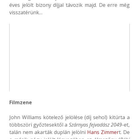
éves jelölt bizony díjjal távozik majd. De erre még
visszatérünk…
Filmzene
John Williams kötelező jelölése (díj sehol) kitúrta a
többszöri győztesektől a
Szárnyas fejvadász 2049
-et,
talán nem akarták duplán jelölni
Hans Zimmer
t. De