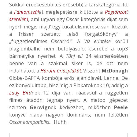
Sokkal érdekesebb (és erősebb) a társkategória. Itt
a
Fantomszál
at meglepetésre kiütötte a
Rögtönzött
szerelem
, ami ugyan egy Oscar kategóriás díjat sem
nyert, mégis majd’ egy tucat elismerése van, köztük
a frissen szerzett „első forgatókönyv” a
„függetlenfilmes Oscarról”. A
Víz érintése
körüli
plágiumbalhé nem befolyásoló, cserébe a top3
bármelyike nyerhet. A
Tűnj el!
34 elismerésében
benne van a szakmai siker is, de ott nem
indulhatott a
Három óriásplakát
. Viszont
McDonagh
Globe-BAFTA kombója erős ajánlólevél. Lenne. De
ez bonyolultabb, hisz míg a Plakátoknak 10, addig a
Lady Bird
nek 12 díja van, ráadásul a független
filmes átadón tegnap nyert. A metoo gépezet
szintén
Gerwig
nek kedvezhet, miközben
Peele
könyve hiába nagyon domináns, nem feltétlen
Oscar kompatibilis
… Huhh!