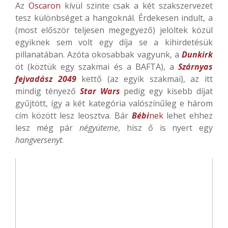
Az
Oscaron
kívül szinte csak a két szakszervezet
tesz különbséget a hangoknál. Érdekesen indult, a
(most először teljesen megegyező) jelöltek közül
egyiknek sem volt egy díja se a kihirdetésük
pillanatában. Azóta okosabbak vagyunk, a
Dunkirk
öt (köztük egy szakmai és a BAFTA), a
Szárnyas
fejvadász 2049
kettő (az egyik szakmai), az itt
mindig tényező
Star Wars
pedig egy kisebb díjat
gyűjtött, így a két kategória valószínűleg e három
cím között lesz leosztva. Bár
Bébi
nek
lehet ehhez
lesz még pár
négyüteme
, hisz ő is nyert egy
hangversenyt
.