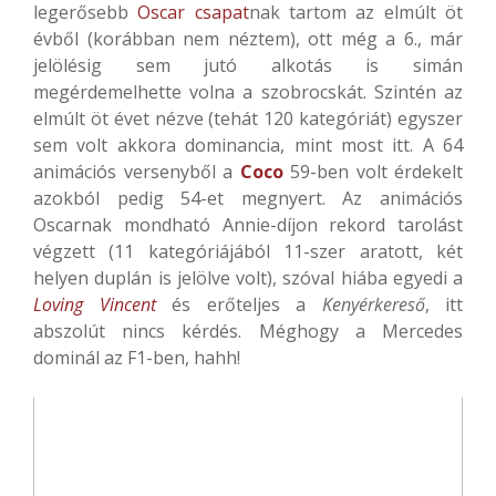
legerősebb
Oscar csapat
nak tartom az elmúlt öt
évből (korábban nem néztem), ott még a 6., már
jelölésig sem jutó alkotás is simán
megérdemelhette volna a szobrocskát. Szintén az
elmúlt öt évet nézve (tehát 120 kategóriát) egyszer
sem volt akkora dominancia, mint most itt. A 64
animációs versenyből a
Coco
59-ben volt érdekelt
azokból pedig 54-et megnyert. Az animációs
Oscarnak mondható Annie-díjon rekord tarolást
végzett (11 kategóriájából 11-szer aratott, két
helyen duplán is jelölve volt), szóval hiába egyedi a
Loving Vincent
és erőteljes a
Kenyérkereső
, itt
abszolút nincs kérdés. Méghogy a Mercedes
dominál az F1-ben, hahh!