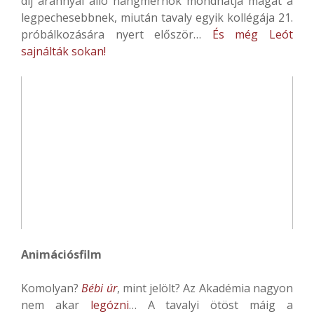
díj aránnyal álló hangmérnök mondhatja magát a
legpechesebbnek, miután tavaly egyik kollégája 21.
próbálkozására nyert először…
És még Leót
sajnálták sokan!
Animációsfilm
Komolyan?
Bébi úr
, mint jelölt? Az Akadémia nagyon
nem akar
legózni
… A tavalyi ötöst máig a