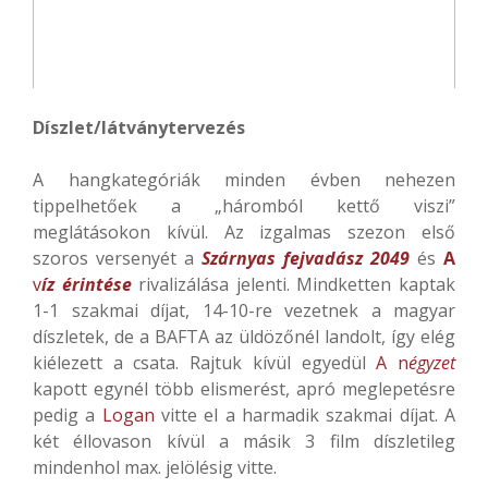
Díszlet/látványtervezés
A hangkategóriák minden évben nehezen
tippelhetőek a „háromból kettő viszi”
meglátásokon kívül. Az izgalmas szezon első
szoros versenyét a
Szárnyas fejvadász 2049
és
A
v
íz érintése
rivalizálása jelenti. Mindketten kaptak
1-1 szakmai díjat, 14-10-re vezetnek a magyar
díszletek, de a BAFTA az üldözőnél landolt, így elég
kiélezett a csata. Rajtuk kívül egyedül
A n
égyzet
kapott egynél több elismerést, apró meglepetésre
pedig a
Logan
vitte el a harmadik szakmai díjat. A
két éllovason kívül a másik 3 film díszletileg
mindenhol max. jelölésig vitte.