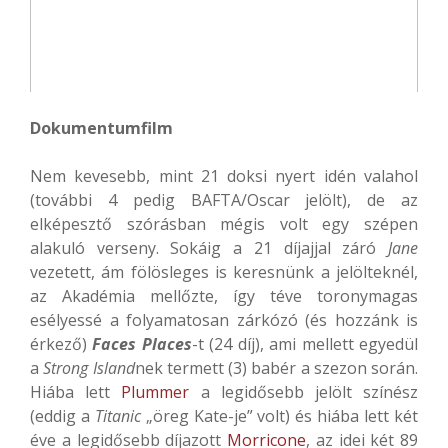
Dokumentumfilm
Nem kevesebb, mint 21 doksi nyert idén valahol
(további 4 pedig BAFTA/Oscar jelölt), de az
elképesztő szórásban mégis volt egy szépen
alakuló verseny. Sokáig a 21 díjajjal záró
Jane
vezetett, ám fölösleges is keresnünk a jelölteknél,
az Akadémia mellőzte, így téve toronymagas
esélyessé a folyamatosan zárkózó (és hozzánk is
érkező)
Faces Places
-t (24 díj), ami mellett egyedül
a
Strong Island
nek termett (3) babér a szezon során.
Hiába lett
Plummer
a legidősebb jelölt színész
(eddig a
Titanic
„öreg Kate-je” volt) és hiába lett két
éve a legidősebb díjazott
Morricone
, az idei két 89