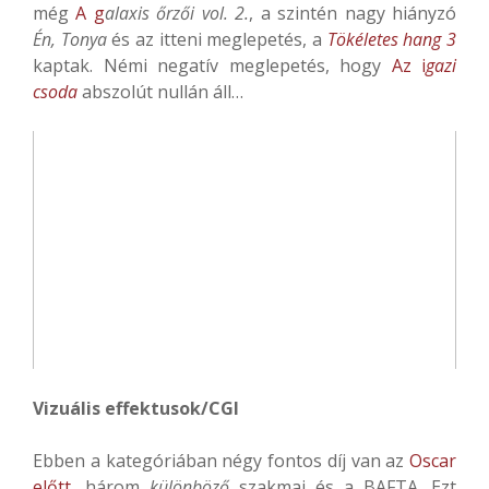
még
A g
alaxis őrzői vol. 2.
, a szintén nagy hiányzó
Én, Tonya
és az itteni meglepetés, a
Tökéletes hang 3
kaptak. Némi negatív meglepetés, hogy
Az i
gazi
csoda
abszolút nullán áll…
Vizuális effektusok/CGI
Ebben a kategóriában négy fontos díj van az
Oscar
előtt
, három
különböző
szakmai és a BAFTA. Ezt