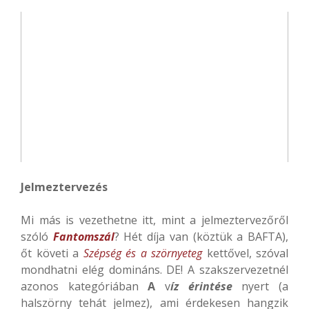
Jelmeztervezés
Mi más is vezethetne itt, mint a jelmeztervezőről
szóló
Fantomszál
? Hét díja van (köztük a BAFTA),
őt követi a
Szépség és a szörnyeteg
kettővel, szóval
mondhatni elég domináns. DE! A szakszervezetnél
azonos kategóriában
A
v
íz érintése
nyert (a
halszörny tehát jelmez), ami érdekesen hangzik