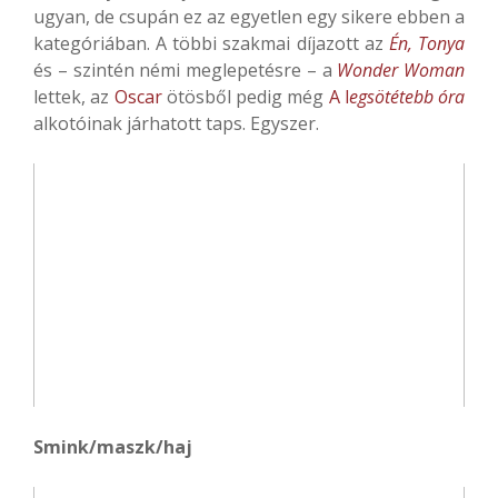
ugyan, de csupán ez az egyetlen egy sikere ebben a
kategóriában. A többi szakmai díjazott az
Én, Tonya
és – szintén némi meglepetésre – a
Wonder Woman
lettek, az
Oscar
ötösből pedig még
A l
egsötétebb óra
alkotóinak járhatott taps. Egyszer.
Smink/maszk/haj