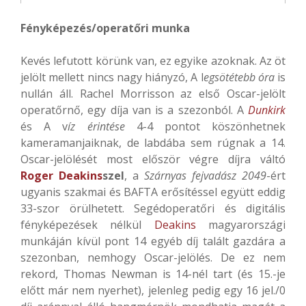
Fényképezés/operatőri munka
Kevés lefutott körünk van, ez egyike azoknak. Az öt
jelölt mellett nincs nagy hiányzó, A l
egsötétebb óra
is
nullán áll. Rachel Morrisson az első Oscar-jelölt
operatőrnő, egy díja van is a szezonból. A
Dunkirk
és A v
íz érintése
4-4 pontot köszönhetnek
kameramanjaiknak, de labdába sem rúgnak a 14.
Oscar-jelölését most először végre díjra váltó
Roger Deakins
szel
, a
Szárnyas fejvadász 2049
-ért
ugyanis szakmai és BAFTA erősítéssel együtt eddig
33-szor örülhetett. Segédoperatőri és digitális
fényképezések nélkül
Deakins
magyarországi
munkáján kívül pont 14 egyéb díj talált gazdára a
szezonban, nemhogy Oscar-jelölés. De ez nem
rekord, Thomas Newman is 14-nél tart (és 15.-je
előtt már nem nyerhet), jelenleg pedig egy 16 jel./0