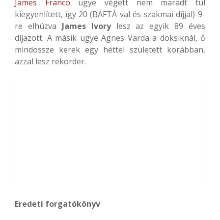
James Franco
ügye végett nem maradt túl
kiegyenlített, így 20 (BAFTÁ-val és szakmai díjjal)-9-
re elhúzva
James Ivory
lesz az egyik 89 éves
díjazott. A másik ugye Agnes Varda a doksiknál, ő
mindössze kerek egy héttel született korábban,
azzal lesz rekorder.
Eredeti forgatókönyv