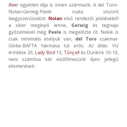
River
egyetlen díja is innen származik. A del Toro-
Nolan-Gerwig-Peele csata viszont
leegyszerűsödött.
Nolan
első rendezői jelöléséből
a siker meglepő lenne,
Gerwig
és tegnapi
győzelmével még
Peele
is megelőzte őt. Nekik is
csak minimális esélyük van,
del Toro
szakmai-
Globe-BAFTA hármasa túl erős. Az állás: Víz
érintése 20,
Lady Bird
13,
Tűnj el!
és Dunkirk 10-10,
nem számítva két elsőfilmesünk ilyen jellegű
elismeréseit.