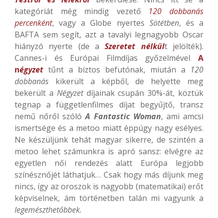
kategóriát még mindig vezető
120 dobbanás
percenként
, vagy a Globe nyertes
Sötétben
, és a
BAFTA sem segít, azt a tavalyi legnagyobb Oscar
hiányzó nyerte (de a
Szeretet nélkül
t jelölték).
Cannes-i és Európai Filmdíjas győzelmével
A
n
égyzet
tűnt a biztos befutónak, miután a
120
dobbanás
kikerült a képből, de helyette meg
bekerült a
Négyzet
díjainak csupán 30%-át, köztük
tegnap a függetlenfilmes díjat begyűjtő, transz
nemű nőről szóló
A Fantastic Woman
, ami amcsi
ismertsége és a metoo miatt éppúgy nagy esélyes.
Ne készüljünk tehát magyar sikerre, de szintén a
metoo lehet számunkra is apró sansz: elvégre az
egyetlen női rendezés alatt Európa legjobb
színésznőjét láthatjuk… Csak hogy más díjunk meg
nincs, így az oroszok is nagyobb (matematikai) erőt
képviselnek, ám történetben talán mi vagyunk a
legemészthetőbbek.